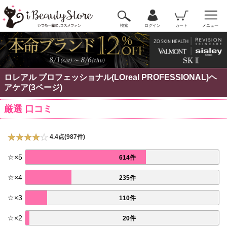
検索
ログイン
カート
メニュー
ロレアル プロフェッショナル(LOreal PROFESSIONAL)ヘ
アケア(3ページ)
厳選 口コミ
4.4点(987件)
☆
×
5
614件
☆
×
4
235件
☆
×
3
110件
☆
×
2
20件