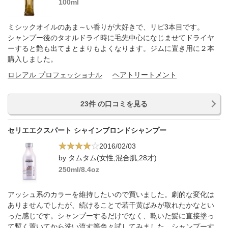
100ml
ミシックオイルのあま～い香りが大好きで、リピ3本目です。
シャンプー後のタオルドライ時に毛先中心になじませてドライヤ
ーすると艶も出てまとまりもよくなります。ジムに置き用に２本
購入しました。
ロレアル プロフェッショナル
ヘアトリートメント
23件 の口コミを見る
セリエエクスパート シャインブロンドシャンプー
2016/02/03
by タムタム(女性,混合肌,28才)
250ml/8.4oz
アッシュ系のカラーを維持したいので買いました。劇的な変化は
ありませんでしたが、続けることで若干黄ばみが取れたかなとい
った感じです。シャンプーするだけでなく、乾いた髪に直接塗っ
て暫く置いてから洗い流す等色々試してみました。シャンプーす