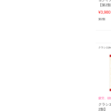
ヨクイ
【第2
¥3,980
第2類
クラシエ(kra
疲労、頭
クラシ
2類】