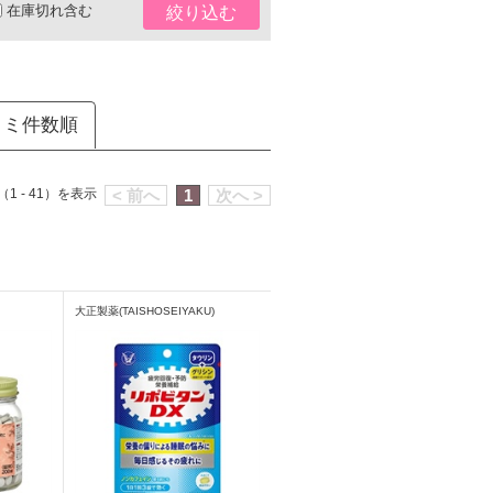
在庫切れ含む
絞り込む
コミ件数順
1 - 41）を表示
< 前へ
1
次へ >
大正製薬(TAISHOSEIYAKU)