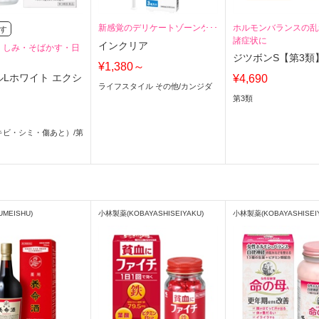
新感覚のデリケートゾーンケア
ホルモンバランスの乱
す
諸症状に
インクリア
】しみ・そばかす・日
ジツボンS【第3類
¥1,380～
ルLホワイト エクシ
¥4,690
ライフスタイル その他
/
カンジダ
第3類
キビ・シミ・傷あと）
/
第
MEISHU)
小林製薬(KOBAYASHISEIYAKU)
小林製薬(KOBAYASHISEI