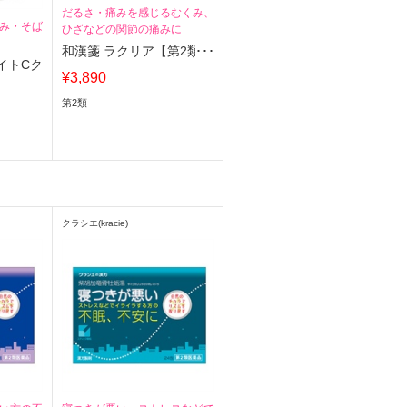
だるさ・痛みを感じるむくみ、
み・そば
ひざなどの関節の痛みに
和漢箋 ラクリア【第2類】
イトCク
¥3,890
第2類
クラシエ(kracie)