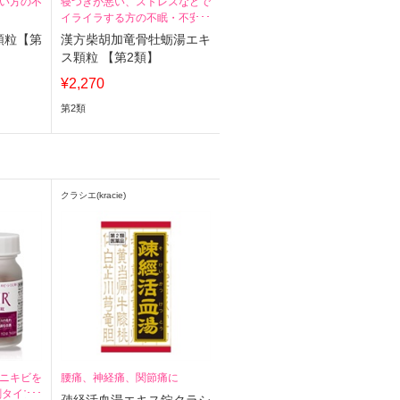
い方の不
寝つきが悪い、ストレスなどで
イライラする方の不眠・不安に
顆粒【第
漢方柴胡加竜骨牡蛎湯エキ
ス顆粒 【第2類】
¥2,270
第2類
クラシエ(kracie)
ニキビを
腰痛、神経痛、関節痛に
剤タイプ