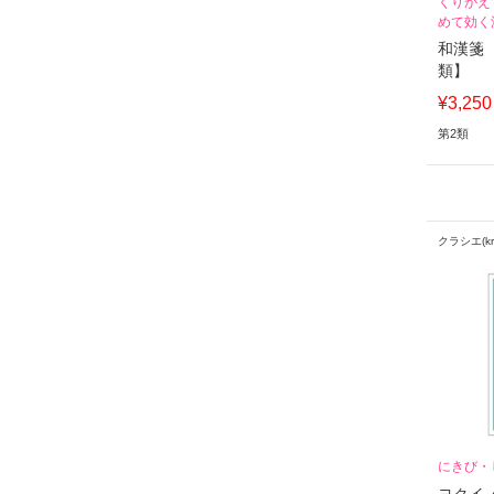
くりかえ
めて効く
和漢箋 
類】
¥3,250
第2類
クラシエ(kra
にきび・