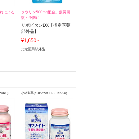
れによる
タウリン500mg配合。疲労回
復・予防に
】
リポビタンDX【指定医薬
部外品】
¥1,650～
指定医薬部外品
YAKU)
小林製薬(KOBAYASHISEIYAKU)