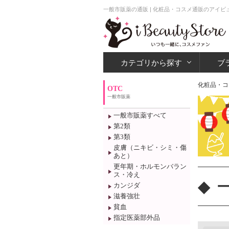
一般市販薬の通販 | 化粧品・コスメ通販のアイ
カテゴリから探す
ブ
化粧品・コ
OTC
一般市販薬
一般市販薬すべて
第2類
第3類
皮膚（ニキビ・シミ・傷
あと）
更年期・ホルモンバラン
ス・冷え
カンジダ
滋養強壮
貧血
指定医薬部外品