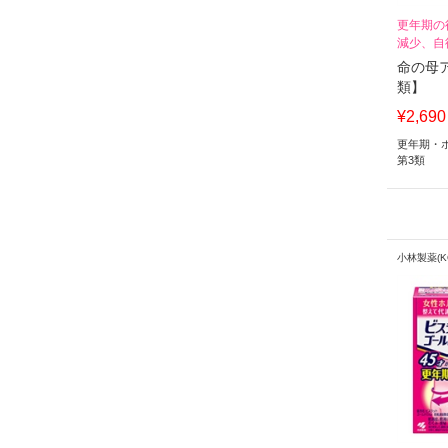
更年期の
減少、自
状に
命の母
類】
¥2,690
更年期・
第3類
小林製薬(KO