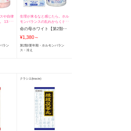
スや自律
生理が来るなと感じたら。ホル
 13種
モンバランスの乱れからくる症
合
状に
命の母ホワイト【第2類】
¥1,380～
バラン
第2類
/
更年期・ホルモンバラン
ス・冷え
クラシエ(kracie)