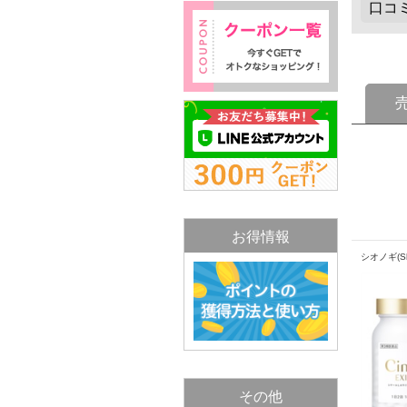
お得情報
シオノギ(Shi
その他