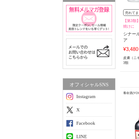
売れてま
【第3類
焼けに
シナー
ア
¥3,480
皮膚（ニ
3類
オフィシャルSNS
養命酒(YOU
Instagram
X
Facebook
LINE