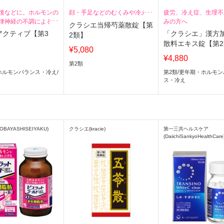
後などに。ホルモンの
顔・手足などのむくみや冷えに
疲労、冷え症、生理不
律神経の不調による症
みの方へ
クラシエ当帰芍薬散錠【第
アクティブ【第3
「クラシエ」漢方
2類】
散料エキス錠【第
¥5,080
¥4,880
第2類
ホルモンバランス・冷え
/
第2類
/
更年期・ホルモン
ス・冷え
BAYASHISEIYAKU)
クラシエ(kracie)
第一三共ヘルスケア
(DaiichiSankyoHealthCare