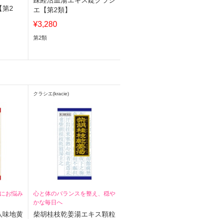
疎経活血湯エキス錠クラシ
【第2
エ【第2類】
¥3,280
第2類
クラシエ(kracie)
にお悩み
心と体のバランスを整え、穏や
かな毎日へ
八味地黄
柴胡桂枝乾姜湯エキス顆粒