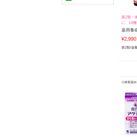
第2類・
に、14
薬用養
¥2,990
第2類
/
滋
小林製薬(KO