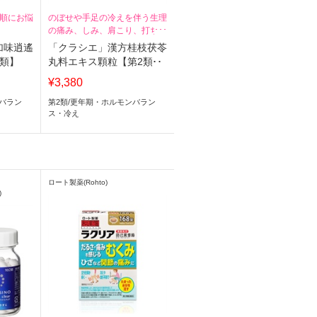
順にお悩
のぼせや手足の冷えを伴う生理
の痛み、しみ、肩こり、打ち身
でお悩みなら
加味逍遙
「クラシエ」漢方桂枝茯苓
2類】
丸料エキス顆粒【第2類】
¥3,380
バラン
第2類
/
更年期・ホルモンバラン
ス・冷え
ロート製薬(Rohto)
)