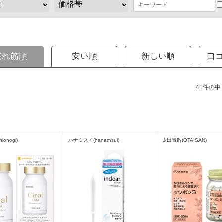
売れ筋順
安い順
新しい順
口
41件の中（
onogi)
ハナミスイ(hanamisui)
太田胃散(OTAISAN)