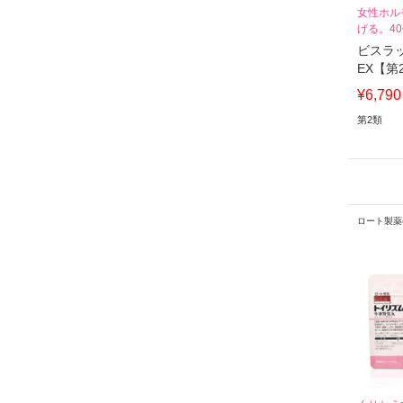
女性ホル
げる。4
肪を落と
ビスラ
EX【第
¥6,790
第2類
ロート製薬(R