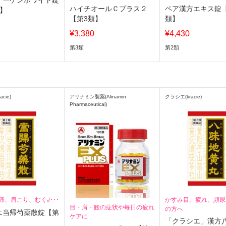
ノーゲンホワイト錠
の漢方薬
ハイチオールＣプラス２
ペア漢方エキス錠
類】
【第3類】
類】
¥3,380
¥4,430
第3類
第2類
cie)
アリナミン製薬(Alinamin
クラシエ(kracie)
Pharmaceutical)
痛、肩こり、むくみに
かすみ目、疲れ、頻尿
目・肩・腰の症状や毎日の疲れ
の方へ
エ当帰芍薬散錠【第
ケアに
「クラシエ」漢方