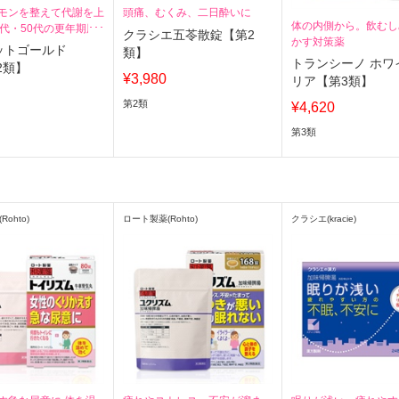
モンを整えて代謝を上
頭痛、むくみ、二日酔いに
体の内側から。飲むし
0代・50代の更年期脂
クラシエ五苓散錠【第2
かす対策薬
す
ットゴールド
類】
トランシーノ ホワ
2類】
¥3,980
リア【第3類】
第2類
¥4,620
第3類
ohto)
ロート製薬(Rohto)
クラシエ(kracie)