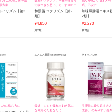
す急な尿意に 体を温
疲れやストレス、不安が溜まっ
眠りが浅い、疲れやす
漢方薬
て寝つきが悪い、ぐっすり眠れ
眠、不安に
ない状態を改善する
トイリズム【第2
和漢箋 ユクリズム【第2
加味帰脾湯エキス
類】
2類】
¥4,850
¥2,270
第2類
第2類
cie)
エスエス製薬(SSpharmacy)
ライオン(Lion)
しみに悩む方に
最近、シミや疲れ※1 が 気に
生理前に繰り返す大人
なり始めたあなたに
改善。 のみやすい錠