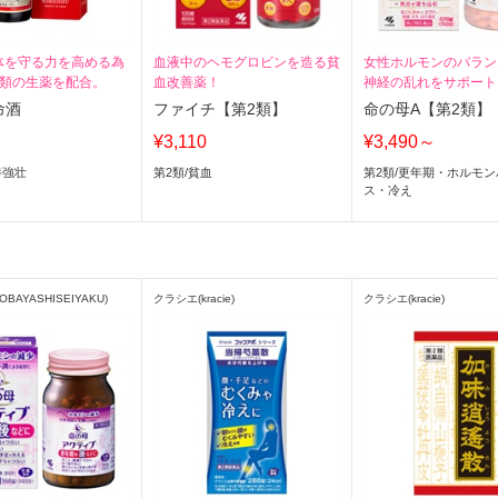
体を守る力を高める為
血液中のヘモグロビンを造る貧
女性ホルモンのバラン
種類の生薬を配合。
血改善薬！
神経の乱れをサポート。
の生薬＋ビタミン類配
命酒
ファイチ【第2類】
命の母A【第2類】
¥3,110
¥3,490～
養強壮
第2類
/
貧血
第2類
/
更年期・ホルモン
ス・冷え
BAYASHISEIYAKU)
クラシエ(kracie)
クラシエ(kracie)