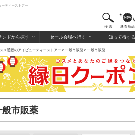
ビューティーストアー
検 索
新着商品
ランドから探す
セール会場へ行く
知って得す
スメ通販のアイビューティーストアー
>
一般市販薬
> 一般市販薬
一般市販薬