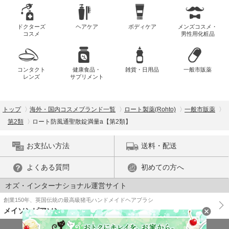
ドクターズ
ヘアケア
ボディケア
メンズコスメ・
コスメ
男性用化粧品
コンタクト
健康食品・
雑貨・日用品
一般市販薬
レンズ
サプリメント
トップ
海外・国内コスメブランド一覧
ロート製薬(Rohto)
一般市販薬
第2類
ロート防風通聖散錠満量a【第2類】
お支払い方法
送料・配送
よくある質問
初めての方へ
オズ・インターナショナル運営サイト
創業150年、英国伝統の最高級猪毛ハンドメイドヘアブラシ
メイソンピアソン