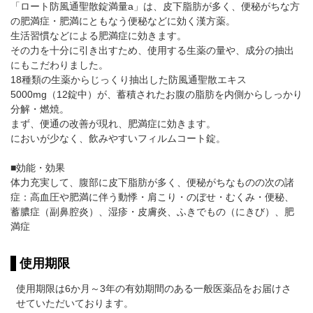
「ロート防風通聖散錠満量a」は、皮下脂肪が多く、便秘がちな方
の肥満症・肥満にともなう便秘などに効く漢方薬。
生活習慣などによる肥満症に効きます。
その力を十分に引き出すため、使用する生薬の量や、成分の抽出
にもこだわりました。
18種類の生薬からじっくり抽出した防風通聖散エキス
5000mg（12錠中）が、蓄積されたお腹の脂肪を内側からしっかり
分解・燃焼。
まず、便通の改善が現れ、肥満症に効きます。
においが少なく、飲みやすいフィルムコート錠。
■効能・効果
体力充実して、腹部に皮下脂肪が多く、便秘がちなものの次の諸
症：高血圧や肥満に伴う動悸・肩こり・のぼせ・むくみ・便秘、
蓄膿症（副鼻腔炎）、湿疹・皮膚炎、ふきでもの（にきび）、肥
満症
使用期限
使用期限は6か月～3年の有効期間のある一般医薬品をお届けさ
せていただいております。