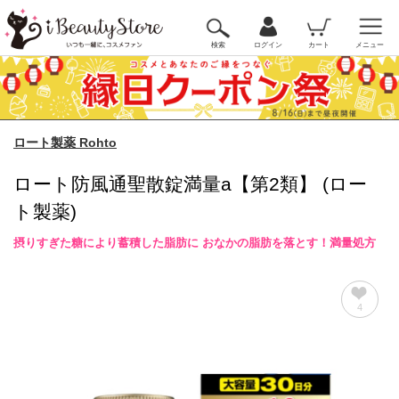
検索
ログイン
カート
メニュー
ロート製薬 Rohto
ロート防風通聖散錠満量a【第2類】 (ロー
ト製薬)
摂りすぎた糖により蓄積した脂肪に おなかの脂肪を落とす！満量処方
4