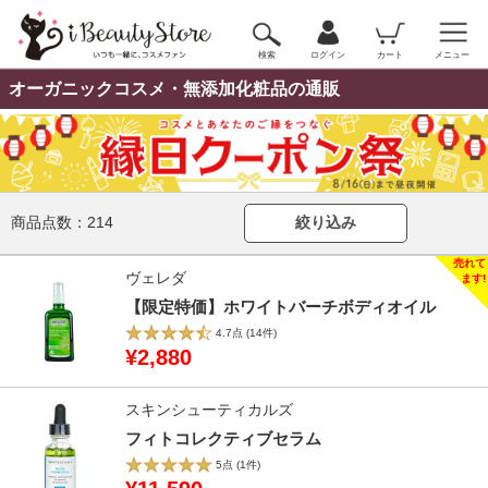
検索
ログイン
カート
メニュー
オーガニックコスメ・無添加化粧品の通販
商品点数：
214
絞り込み
ヴェレダ
【限定特価】ホワイトバーチボディオイル
4.7点
(14件)
¥2,880
スキンシューティカルズ
フィトコレクティブセラム
5点
(1件)