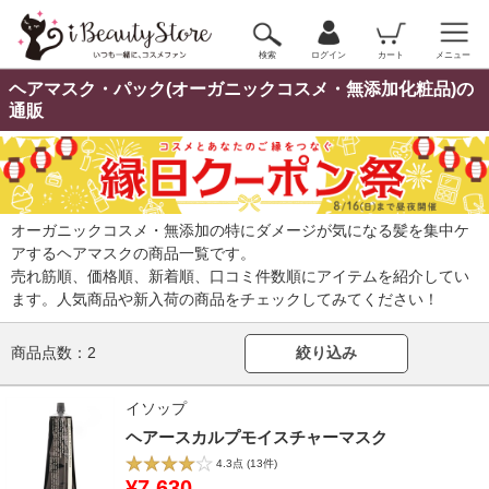
検索
ログイン
カート
メニュー
ヘアマスク・パック(オーガニックコスメ・無添加化粧品)の
通販
オーガニックコスメ・無添加の特にダメージが気になる髪を集中ケ
アするヘアマスクの商品一覧です。
売れ筋順、価格順、新着順、口コミ件数順にアイテムを紹介してい
ます。人気商品や新入荷の商品をチェックしてみてください！
商品点数：
2
絞り込み
イソップ
ヘアースカルプモイスチャーマスク
4.3点
(13件)
¥7,630