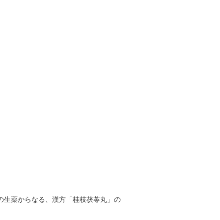
の生薬からなる、漢方「桂枝茯苓丸」の