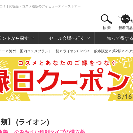
コミ | 化粧品・コスメ通販のアイビューティーストアー
検 索
新着商品
ランドから探す
セール会場へ行く
知って得す
アー
>
海外・国内コスメブランド一覧
>
ライオン(Lion)
>
一般市販薬
>
第2類
> ペ
類】 (ライオン)
改善。 のみやすい錠剤タイプの漢方薬