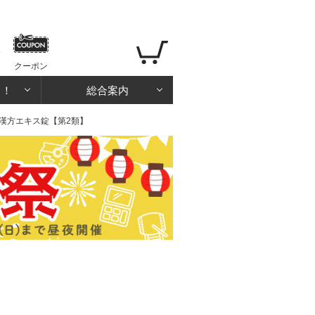
クーポン
る！
総合案内
ア漢方エキス錠【第2類】