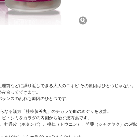
生理前などに繰り返しできる大人のニキビ その原因はひとつじゃない。
絡み合ってできます。
バランスの乱れも原因のひとつです。
からなる漢方「桂枝茯苓丸」のチカラで血のめぐりを改善。
キビ・シミをカラダの内側から治す漢方薬です。
）、牡丹皮（ボタンピ）、桃仁（トウニン）、芍薬（シャクヤク）の5種
るニキビやシミをカラダの内側から治します。