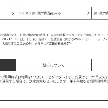
ライオン第2類の商品をみる
第2類の
のお問合せは、お買い求めのお店又は下記のお客様センターまでご連絡ください。 ラ
・・・9：00〜17：00（土、日、祝日を除く） 当該製品に関するWebページ・・・ホー
/ 【製造販売元】 大峰堂薬品工業株式会社 奈良県大和高田市根成柿574
処方について
に2週間前後お時間をいただくことがございます。お届けまでの目安で
で遅延する場合は、別途お知らせいたします。年末年始など税関混雑時