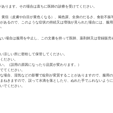
があります。その場合は直ちに医師の診療を受けてください。
、黄疸（皮膚や白目が黄色くなる）、褐色尿、全身のだるさ、食欲不振
とがあるので、このような症状の持続又は増強が見られた場合には、服
い
らない場合は服用を中止し、この文書を持って医師、薬剤師又は登録販売
ない涼しい所に密栓して保管してください。
てください。
さい。（誤用の原因になったり品質が変わります。）
捨ててください。
分な場合、湿気などの影響で錠剤が変質することがありますので、服用
をまねきますので、誤って水滴を落としたり、ぬれた手でふれないよう
ないでください。