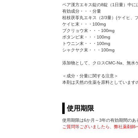
ペア漢方エキス錠の8錠（1日量）中に
有効成分・・・分量
桂枝茯苓丸エキス（2/3量）(ケイヒ、ブ
ケイヒ末・・・100mg
ブクリョウ末・・・100mg
ボタンピ末・・・100mg
トウニン末・・・100mg
シャクヤク末・・・100mg
添加物として、クロスCMC-Na、無
＜成分・分量に関する注意＞
本剤は天然の生薬を原料としています
使用期限
使用期限は6か月～3年の有効期間の
ご質問等ございましたら、弊社薬剤師