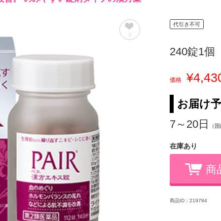
代引き不可
0
240錠1個
¥4,43
価格
お届け
7～20日
（国
在庫あり
商
商品ID：219784