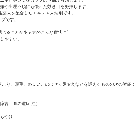
理痛や生理不順にも優れた効き目を発揮します。
生薬末を配合したエキス＋末錠剤です。
イプです。
感じることがある方のこんな症状に〕
化しやすい。
肩こり、頭重、めまい、のぼせて足冷えなどを訴えるものの次の諸症：
障害、血の道症 注）
しもやけ