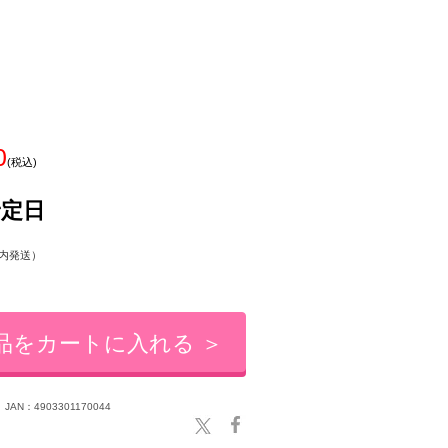
0
(税込)
予定日
内発送）
品をカートに入れる ＞
JAN：4903301170044