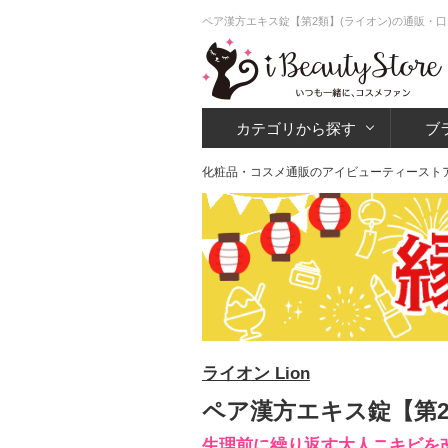
ペア漢方エキス錠【第2類】(ライオン)の通販・口
カテゴリから探す
ブ
化粧品・コスメ通販のアイビューティースト
ライオン Lion
ペア漢方エキス錠【第2
生理前に繰り返す大人ニキビを