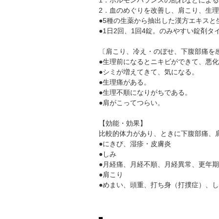
2．血のめぐりを改善し、肩こり、生
●5種の生薬から抽出した漢方エキスと
●1日2回、1回4錠。のみやすい錠剤タ
〔肩こり、冷え・のぼせ、下腹部痛を
●生理前になるとニキビができて、悪
●シミが増えてきて、気になる。
●生理痛がある。
●生理不順になりがちである。
●肩がこってつらい。
【効能・効果】
比較的体力があり、ときに下腹部痛、
●にきび、湿疹・皮膚炎
●しみ
●月経痛、月経不順、月経異常、更年期
●肩こり
●めまい、頭重、打ち身（打撲症）、