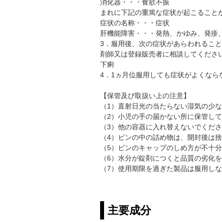
消化器・・・食欲不振
まれに下記の重篤な症状が起こること
症状の名称・・・症状
肝機能障害・・・発熱、かゆみ、発疹
3．服用後、次の症状があらわれるこ
剤師又は登録販売者に相談してくださ
下痢
4．1ヵ月位服用しても症状がよくな
【保管及び取扱い上の注意】
（1）直射日光の当たらない湿気の少
（2）小児の手の届かない所に保管し
（3）他の容器に入れ替えないでくだ
（4）ビンの中の詰め物は、開封後は
（5）ビンのキャップのしめ方が不十
（6）水分が錠剤につくと品質の劣化
（7）使用期限を過ぎた製品は服用し
主要成分