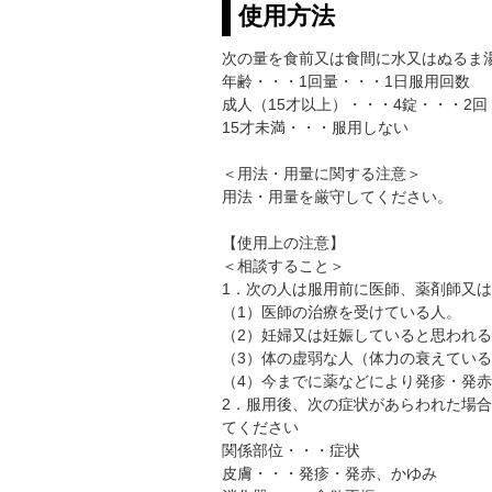
使用方法
次の量を食前又は食間に水又はぬるま
年齢・・・1回量・・・1日服用回数
成人（15才以上）・・・4錠・・・2回
15才未満・・・服用しない
＜用法・用量に関する注意＞
用法・用量を厳守してください。
【使用上の注意】
＜相談すること＞
1．次の人は服用前に医師、薬剤師又
（1）医師の治療を受けている人。
（2）妊婦又は妊娠していると思われ
（3）体の虚弱な人（体力の衰えてい
（4）今までに薬などにより発疹・発
2．服用後、次の症状があらわれた場
てください
関係部位・・・症状
皮膚・・・発疹・発赤、かゆみ