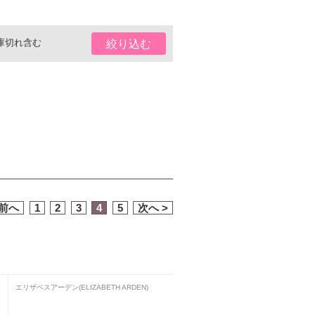
庫切れ含む
絞り込む
 前へ
1
2
3
4
5
次へ >
エリザベスアーデン(ELIZABETH ARDEN)