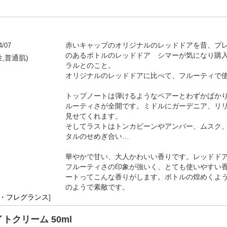
4/07
赤いキャップのオリジナルのレッドドアを昔、プ
のあるボトルのレッドドア シマーが気になり購
性,普通肌)
ラルとのこと。
オリジナルのレッドドアに比べて、フルーティで
トップノートは弾けるようなペアーとわずかばか
ルーティさが全開です。ミドルにガーデニア、リ
見せてくれます。
そしてラストはトンカビーンやアンバー、ムスク
タルのせめぎ合い…
華やかで甘い、大人かわいい香りです。レッドド
フルーティさの印象が強いく、とても使いやすい
ートってこんな香りがします。ボトルの煌めくよ
のようで素敵です。
水・フレグランス
]
クリーム 50ml