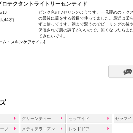
プロテクタントライトリーセンティド
5/13
ピンク色のワセリンのようです。一見硬めのテク
の最後に蓋をする役目で使ってました。最近は柔
,44才)
ずに使ってます。朝まで潤うのでピーリングの後
保湿されて肌の調子がいいので、無くなったらま
てみたいです。
ーム・スキンケアオイル
]
ズ
ー
グリーンティー
セラマイド
セラマイ
ローブ
メディテラニアン
レッドドア