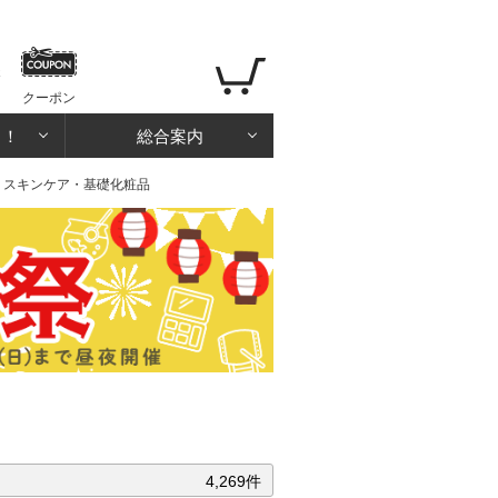
クーポン
る！
総合案内
> スキンケア・基礎化粧品
4,269件