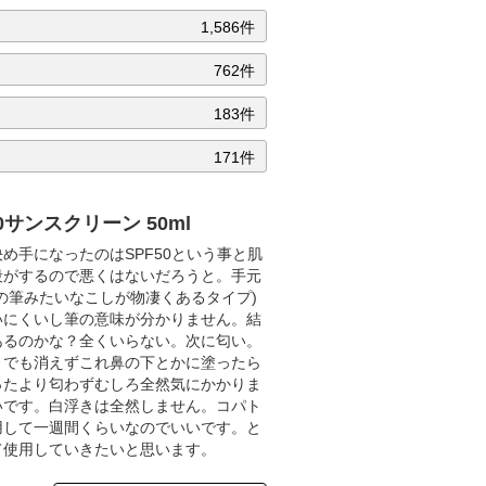
1,586件
762件
183件
171件
サンスクリーン 50ml
め手になったのはSPF50という事と肌
段がするので悪くはないだろうと。手元
の筆みたいなこしが物凄くあるタイプ)
いにくいし筆の意味が分かりません。結
あるのかな？全くいらない。次に匂い。
までも消えずこれ鼻の下とかに塗ったら
ったより匂わずむしろ全然気にかかりま
いです。白浮きは全然しません。コパト
用して一週間くらいなのでいいです。と
て使用していきたいと思います。