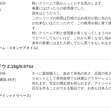
8/20
軽いクリームで肌がふっくらする気がします。
春夏にはぴったりの使用感でした。
)
真冬はどうだろう。
このシリーズの朝用は日焼け止め成分が肌に合わ
が出来ないほどだったので、この夜用を朝と夜で
す。
軽いクリームで割と使用量が多くなってしまうの
リピートしてもいいけど、これから寒くなるし悩
来年の春夏にはまた入荷してたら買うかもしれま
ーム・スキンケアオイル
]
15g/0.07oz
8/06
久々に新規購入し、改めて発色の良さ、品質の良
クセントとして単色使用でも綺麗なグラデーショ
普通肌,49才)
作れます。安定の満足感を得られます。アイシャ
目元を作ることができる製品です。お色も日本人
アイシャドウベース
]