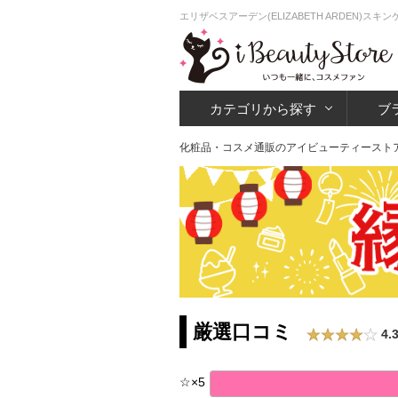
エリザベスアーデン(ELIZABETH ARDEN)
カテゴリから探す
ブ
化粧品・コスメ通販のアイビューティースト
厳選口コミ
4.
☆
×
5