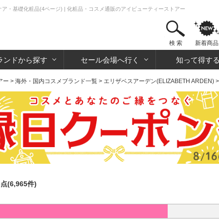
スキンケア・基礎化粧品(4ページ) | 化粧品・コスメ通販のアイビューティーストアー
検 索
新着商品
ランドから探す
セール会場へ行く
知って得す
アー
>
海外・国内コスメブランド一覧
>
エリザベスアーデン(ELIZABETH ARDEN)
3点(6,965件)