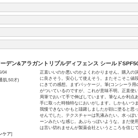
アーデン&アラガントリプルディフェンス シールドSPF50
6/04
正直いいのか悪いのかよくわかりません。購入の決
に良さそう。安心して使えそう。またそこそこ値
通肌,50才)
にきての感想。まずパッケージ。筆(コンシーラ用
がついているのですが、これが意味不明。正直使
局筆でおいて手で伸ばしています。筆なんか利点
手に取った時独特なにおいがします。しかもいつ
我慢できないかもと躊躇しましたが顔に塗ると思
せんでした。テクスチャーは乳液みたい。水っぽ
ーンみたいな感じ。あぶらっぽいような。まだ使
は言い切れませんが製薬会社というところを信じ
ンケア
]