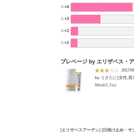
☆
×
4
☆
×
3
☆
×
2
☆
×
1
プレベージ by エリザベス・
2017/0
by うさたに(女性,普
50ml/1.7oz
[
エリザベスアーデン
]
[
日焼け止め・サ