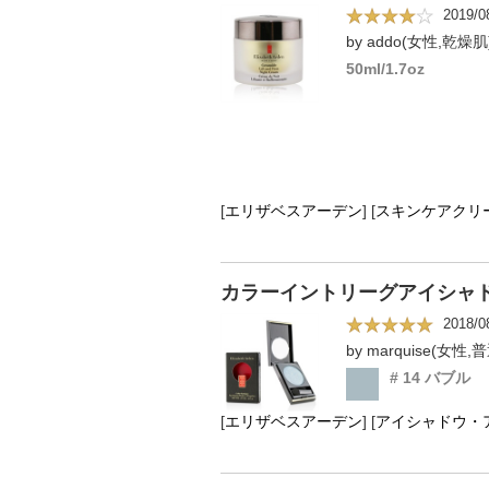
2019/0
by addo(女性,乾燥肌
50ml/1.7oz
[
エリザベスアーデン
]
[
スキンケアクリ
カラーイントリーグアイシャドウ 2.
2018/0
by marquise(女性,
# 14 バブル
[
エリザベスアーデン
]
[
アイシャドウ・