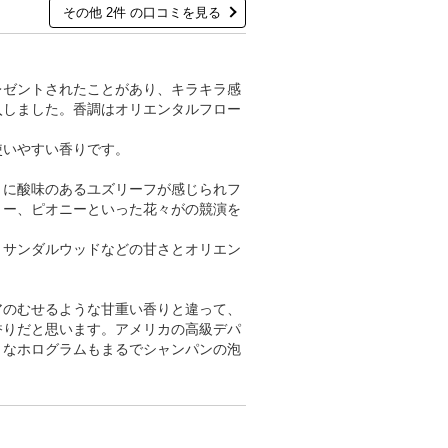
その他 2件 の口コミを見る
レゼントされたことがあり、キラキラ感
入しました。香調はオリエンタルフロー
使いやすい香りです。
りに酸味のあるユズリーフが感じられフ
リー、ピオニーといった花々がの競演を
、サンダルウッドなどの甘さとオリエン
アのむせるような甘重い香りと違って、
香りだと思います。アメリカの高級デパ
うなホログラムもまるでシャンパンの泡