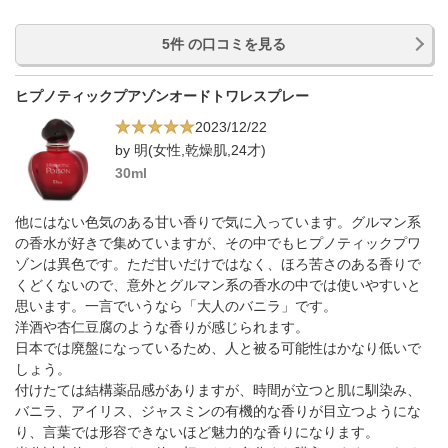
5件 の口コミを見る
ヒプノティックプアゾンオードトワレスプレー
2023/12/22
by 明(女性,乾燥肌,24才)
30ml
他にはない色気のある甘い香りで気に入っています。グルマン系
の香水が好きで集めていますが、その中でもヒプノティックプワ
ゾンは異色です。ただ甘いだけではなく、ほろ苦さのある香りで
くどくないので、意外とグルマン系の香水の中では使いやすいと
思います。一言でいうなら「大人のバニラ」です。
洋酒や杏仁豆腐のような香りが感じられます。
日本では廃盤になっているため、人と被る可能性はかなり低いで
しょう。
付けたては結構薬品感がありますが、時間が立つと肌に馴染み、
バニラ、アイリス、ジャスミンの有機的な香りが目立つようにな
り、言葉では形容できないほど魅力的な香りになります。