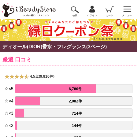
検索
ログイン
カート
メニュー
ディオール(DIOR)香水・フレグランス(3ページ)
厳選 口コミ
4.5点(9,810件)
☆
×
5
6,780件
☆
×
4
2,082件
☆
×
3
714件
☆
×
2
144件