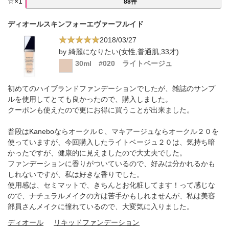
☆
×
1
88件
ディオールスキンフォーエヴァーフルイド
2018/03/27
by 綺麗になりたい(女性,普通肌,33才)
30ml #020 ライトベージュ
初めてのハイブランドファンデーションでしたが、雑誌のサンプ
ルを使用してとても良かったので、購入しました。
クーポンも使えたので更にお得に買うことが出来ました。
普段はKaneboならオークルＣ、マキアージュならオークル２０を
使っていますが、今回購入したライトベージュ２０は、気持ち暗
かったですが、健康的に見えましたので大丈夫でした。
ファンデーションに香りがついているので、好みは分かれるかも
しれないですが、私は好きな香りでした。
使用感は、セミマットで、きちんとお化粧してます！って感じな
ので、ナチュラルメイクの方は苦手かもしれませんが、私は美容
部員さんメイクに憧れているので、大変気に入りました。
ディオール
リキッドファンデーション