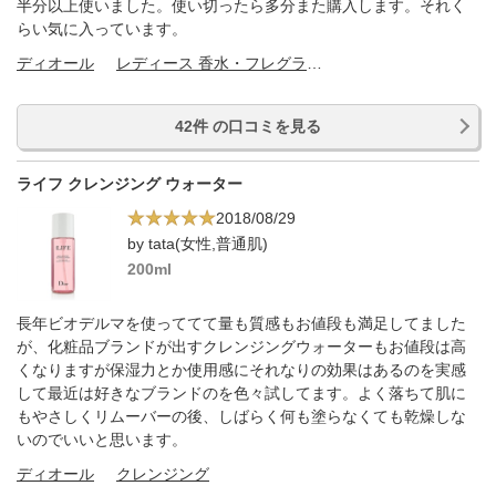
半分以上使いました。使い切ったら多分また購入します。それく
らい気に入っています。
ディオール
レディース 香水・フレグランス
42件 の口コミを見る
ライフ クレンジング ウォーター
2018/08/29
by tata(女性,普通肌)
200ml
長年ビオデルマを使っててて量も質感もお値段も満足してました
が、化粧品ブランドが出すクレンジングウォーターもお値段は高
くなりますが保湿力とか使用感にそれなりの効果はあるのを実感
して最近は好きなブランドのを色々試してます。よく落ちて肌に
もやさしくリムーバーの後、しばらく何も塗らなくても乾燥しな
いのでいいと思います。
ディオール
クレンジング