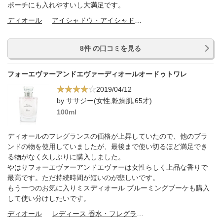
ポーチにも入れやすいし大満足です。
ディオール
アイシャドウ・アイシャドウベース
8件 の口コミを見る
フォーエヴァーアンドエヴァーディオールオードゥトワレ
2019/04/12
by ササジー(女性,乾燥肌,65才)
100ml
ディオールのフレグランスの価格が上昇していたので、他のブラ
ンドの物を使用していましたが、最後まで使い切るほど満足でき
る物がなく久しぶりに購入しました。
やはりフォーエヴァーアンドエヴァーは女性らしく上品な香りで
最高です。ただ持続時間が短いのが悲しいです。
もう一つのお気に入りミスディオール ブルーミングブーケも購入
して使い分けしたいです。
ディオール
レディース 香水・フレグランス