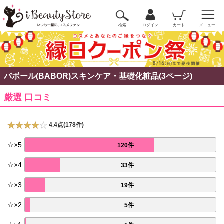
検索
ログイン
カート
メニュー
バボール(BABOR)スキンケア・基礎化粧品(3ページ)
厳選 口コミ
4.4点(178件)
☆
×
5
120件
☆
×
4
33件
☆
×
3
19件
☆
×
2
5件