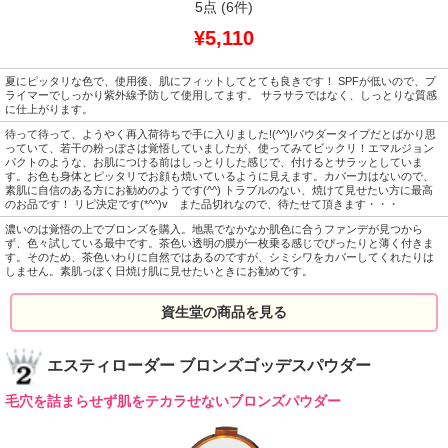
5点
(6件)
¥5,110
夏にピッタリな色で、使用後、肌にフィットしてとても良きです！ SPFが低いので、プ
ライマーでしっかり紫外線予防して使用してます。 サラサラではなく、しっとりな質感
に仕上がります。
待って待って、ようやく再入荷待ちで手に入りました!(^^)!パウダータイプだとばかり思
っていて、若干の粉っぽさは覚悟していましたが、使ってみてビックリ！エマルジョン
パクトのような、お肌につける前はしっとりした感じで、付けるとサラッとしていま
す。お色も身体とピッタリでお顔も焼いているように見えます。カバー力はないので、
素肌に自信のある方にお勧めのようです(^^) トラブルのない、焼けて見せたい方に最高
のお品です！ リピ決定です(*^^)v また品切れなので、待たせて頂きます・・・
濃いのは覚悟の上でブロンズを購入。地黒でなかなか肌色に合うファンデが見つから
ず、色々試している最中です。茶色い透明の膜が一枚乗る感じでぴったりと薄く付きま
す。そのため、茶色いわりに自然ではあるのですが、シミシワをカバーしてくれたりは
しません。素肌っぽく日焼け肌に見せたいときにお勧めです。
資生堂の商品を見る
エスティローダー ブロンズゴッデスパウダー
毛穴を詰まらせず肌をテカラせないブロンズパウダー