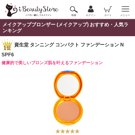
検索
ログイン
カート
メニュー
メイクアップブロンザー (メイクアップ) おすすめ・人気ラ
ンキング
資生堂 タンニング コンパクト ファンデーション N
SPF6
健康的で美しいブロンズ肌を叶えるファンデーション