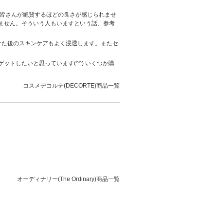
、皆さんが絶賛するほどの良さが感じられませ
ません。そういう人もいますという話、参考
けた後のスキンケアもよく浸透します。またセ
トしたいと思っています(^^) いくつか購
コスメデコルテ(DECORTE)商品一覧
オーディナリー(The Ordinary)商品一覧