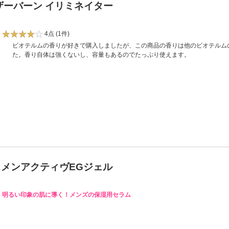
ザーバーン イリミネイター
4点
(1件)
ビオテルムの香りが好きで購入しましたが、この商品の香りは他のビオテルム
た。香り自体は強くないし、容量もあるのでたっぷり使えます。
スメンアクティヴEGジェル
明るい印象の肌に導く！メンズの保湿用セラム