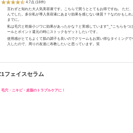
4.7点
(18件)
言わずと知れた大人気美容液です。こちらで買うととてもお得ですね。 ただ
んでした。多分私が導入美容液にあまり効果を感じない体質？？なのかもしれ
までに。
私は毛穴と乾燥小ジワに効果があったかな？と実感しています^_^こちらをつ
ールとポイント還元の時にストックをゲットしたいです。
使用感がとてもよくて肌の調子も良いのでクリームもお買い得なタイミングでゲッ
入したので、周りの友達に布教したいと思っています。笑
+Z1フェイスセラム
毛穴・ニキビ・皮脂のトラブルケアに！