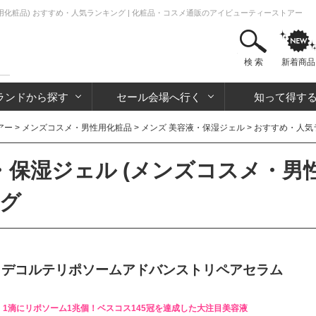
用化粧品) おすすめ・人気ランキング | 化粧品・コスメ通販のアイビューティーストアー
検 索
新着商品
ランドから探す
セール会場へ行く
知って得す
アー
>
メンズコスメ・男性用化粧品
>
メンズ 美容液・保湿ジェル
> おすすめ・人気
・保湿ジェル (メンズコスメ・男性
グ
メデコルテリポソームアドバンストリペアセラム
1滴にリポソーム1兆個！ベスコス145冠を達成した大注目美容液