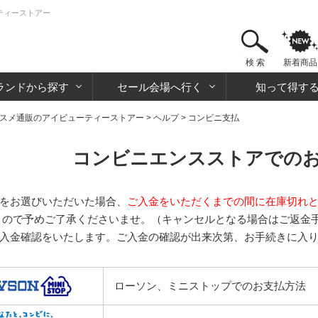
ティーストアー
検 索
新着商品
ランドから探す
セール会場へ行く
知って得す
スメ通販のアイビューティーストアー
>
ヘルプ
> コンビニ支払
コンビニエンスストアでの
をお選びいただいた場合、
ご入金をいただくまでの間に在庫切れ
す
ので予めご了承くださいませ。（キャンセルとなる場合はご返金
入金確認をいたします。ご入金の確認が出来次第、お手続きに入
ローソン、ミニストップでのお支払方法