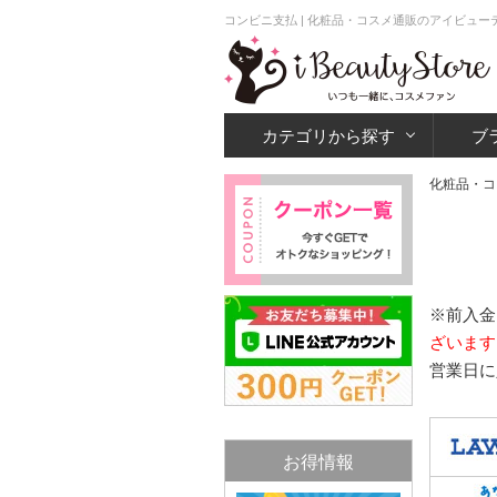
コンビニ支払 | 化粧品・コスメ通販のアイビュー
カテゴリから探す
ブ
化粧品・コ
※前入金
ざいま
営業日に
お得情報