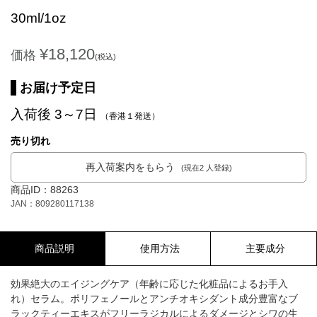
30ml/1oz
¥18,120
価格
(税込)
お届け予定日
入荷後 3～7日
（香港１発送）
売り切れ
再入荷案内をもらう
(現在2 人登録)
商品ID：88263
JAN：809280117138
商品説明
使用方法
主要成分
効果絶大のエイジングケア（年齢に応じた化粧品によるお手入
れ）セラム。ポリフェノールとアンチオキシダント成分豊富なブ
ラックティーエキスがフリーラジカルによるダメージとシワの生