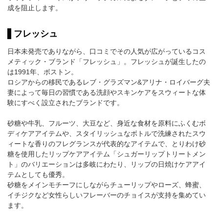
成を阻止します。
フレッシュ
日本未発売でありながら、口コミでその人気が広がっているコス
メティック・ブランド「フレッシュ」。フレッシュが誕生したの
は1991年、ボストン。
ロシアからの移民であるレブ・グラズマン&アリナ・ロイバーグ夫
妻によって毎日の習慣である洗顔やスキンケアをスウィートな体
験にすべく設立されたブランドです。
砂糖や牛乳、フルーツ、大豆など、身近な食材を原料にふくむボ
ディケアアイテムや、スタイリッシュなボトルで洗練されたスウ
ィートな香りのフレグランスが代表的なアイテムで、とりわけ砂
糖を使用したリップケアアイテム「シュガーリップトリートメン
ト」のバリエーションは多岐にわたり、リップの日焼けケアアイ
テムとしても優秀。
砂糖をメインモチーフにしながらチューリップやローズ、蜂蜜、
イチジクなど女性らしいフレーバーのチョイスが支持を集めてい
ます。