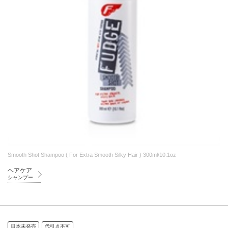
Smooth Shot Shampoo ( For Extra Smooth Silky Hair ) 300ml/10.1oz
ヘアケア
シャンプー
日本未発売
代引き不可