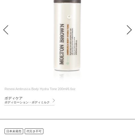
Renew Ambrusca Body Hydra Tone 200ml/6.6oz
ボディケア
ボディローション・ボディミルク
日本未発売
代引き不可