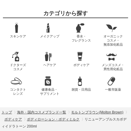
カテゴリから探す
スキンケア
メイクアップ
香水・
オーガニック
フレグランス
コスメ・
無添加化粧品
ドクターズ
ヘアケア
ボディケア
メンズコスメ・
コスメ
男性用化粧品
コンタクト
健康食品・
雑貨・日用品
一般市販薬
レンズ
サプリメント
トップ
海外・国内コスメブランド一覧
モルトンブラウン(Molton Brown)
ボディケア
ボディローション・ボディミルク
リニューアンブルスカボデ
ィイドラトーン 200ml