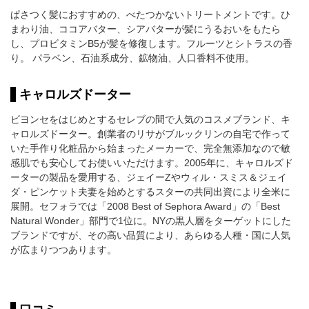
ぱさつく髪におすすめの、べたつかないトリートメントです。ひ
まわり油、ココアバター、シアバターが髪にうるおいをもたら
し、プロビタミンB5が髪を修復します。フルーツとシトラスの香
り。 パラベン、石油系成分、鉱物油、人口香料不使用。
キャロルズドーター
ビヨンセをはじめとするセレブの間で人気のコスメブランド、キ
ャロルズドーター。創業者のリサがブルックリンの自宅で作って
いた手作り化粧品から始まったメーカーで、完全無添加なので敏
感肌でも安心してお使いいただけます。2005年に、キャロルズド
ーターの製品を愛用する、ジェイーZやウィル・スミス＆ジェイ
ダ・ピンケット夫妻を始めとするスターの共同出資により全米に
展開。セフォラでは「2008 Best of Sephora Award」の「Best
Natural Wonder」部門で1位に。NYの黒人層をターゲットにした
ブランドですが、その高い品質により、あらゆる人種・国に人気
が広まりつつあります。