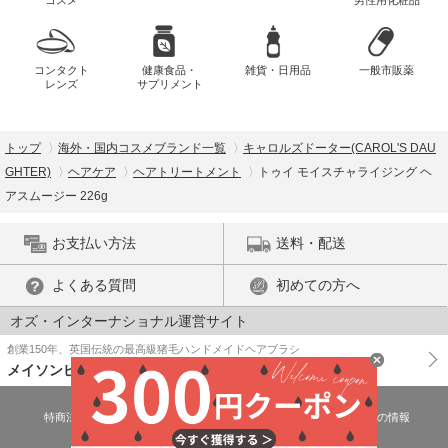
コスメ
男性用化粧品
コンタクト
健康食品・
雑貨・日用品
一般市販薬
レンズ
サプリメント
トップ
海外・国内コスメブランド一覧
キャロルズドーター(CAROL'S DAU
GHTER)
ヘアケア
ヘアトリートメント
トゥイ モイスチャライジング ヘ
アスムージー 226g
お支払い方法
送料・配送
よくある質問
初めての方へ
オズ・インターナショナル運営サイト
創業150年、英国伝統の最高級猪毛ハンドメイドヘアブラシ
メイソンピアソン
特商法に基づく表示
プライバシーポリシー
医薬品販売許可証の情報
ご利用規約
PC版で表示