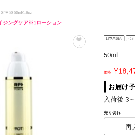
on SPF 50 50ml/1.6oz
イジングケア※1ローション
日本未発売
代引
0
50ml
¥18,4
価格
お届け
入荷後 3
売り切れ
再