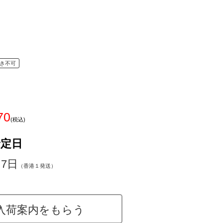
き不可
70
(税込)
予定日
～7日
（香港１発送）
入荷案内をもらう