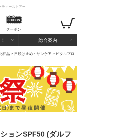
ューティーストアー
クーポン
る！
総合案内
化粧品
>
日焼け止め・サンケア
> ビタルプロ
ンSPF50 (ダルフ