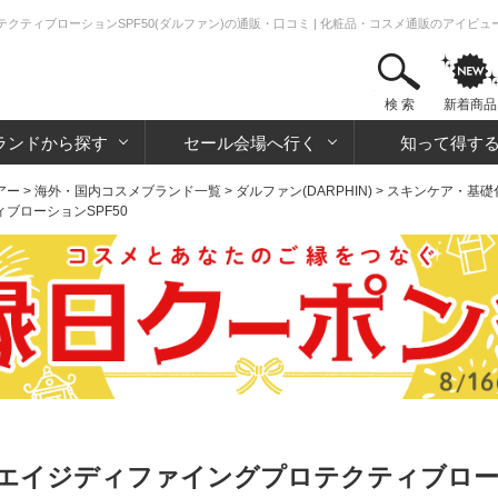
ティブローションSPF50(ダルファン)の通販・口コミ | 化粧品・コスメ通販のアイビ
検 索
新着商品
ランドから探す
セール会場へ行く
知って得す
アー
>
海外・国内コスメブランド一覧
>
ダルファン(DARPHIN)
>
スキンケア・基礎
ブローションSPF50
イジディファイングプロテクティブローショ