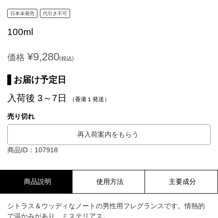
日本未発売
代引き不可
100ml
¥9,280
価格
(税込)
お届け予定日
入荷後 3～7日
（香港１発送）
売り切れ
再入荷案内をもらう
商品ID：107918
商品説明
使用方法
主要成分
シトラス＆ウッディなノートの男性用フレグランスです。情熱的
で温かみがあり、ミステリアス。