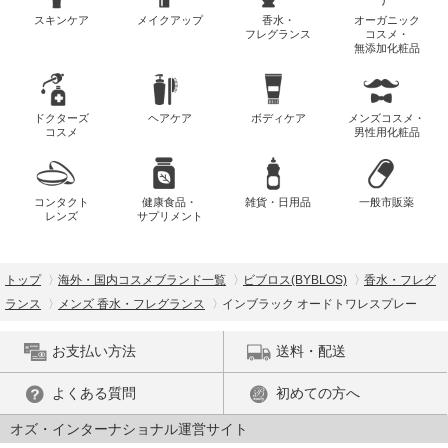
スキンケア
メイクアップ
香水・
オーガニック
フレグランス
コスメ・
無添加化粧品
ドクターズ
ヘアケア
ボディケア
メンズコスメ・
コスメ
男性用化粧品
コンタクト
健康食品・
雑貨・日用品
一般市販薬
レンズ
サプリメント
トップ
海外・国内コスメブランド一覧
ビブロス(BYBLOS)
香水・フレグ
ランス
メンズ 香水・フレグランス
インブラック オードトワレスプレー
お支払い方法
送料・配送
よくある質問
初めての方へ
オズ・インターナショナル運営サイト