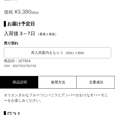
¥3,380
価格
(税込)
お届け予定日
入荷後 3～7日
（香港１発送）
売り切れ
再入荷案内をもらう
(現在1 人登録)
商品ID：107924
JAN：8007033784749
商品説明
使用方法
主要成分
オリエンタルなフルーツにバニラとアンバーがおりなすハーモニ
ーをお楽しみください。
口コミ