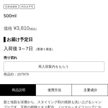
日本未発売
代引き不可
500ml
¥3,810
価格
(税込)
お届け予定日
入荷後 3～7日
（香港１発送）
売り切れ
再入荷案内をもらう
商品ID：107979
商品説明
使用方法
主要成分
髪と地肌を深層から、スタイリング剤の残留も洗い上げるシャン
プーです。天然の植物エキス配合。ノーマル～オイリーヘアにお