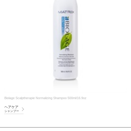
Biolage Scalptherapie Normalizing Shampoo 500ml/16.9oz
ヘアケア
シャンプー