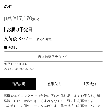
25ml
¥17,170
価格
(税込)
お届け予定日
入荷後 3～7日
（香港１発送）
売り切れ
再入荷案内をもらう
商品ID：108145
JAN：3438800237000
商品説明
使用方法
主要成分
高機能エイジングケア（年齢に応じた化粧品によるお手入れ）濃
縮液。しわ、かさつき、くすみをなくし、弾力性を高めます。し
みを減らして肌のトーンをあげます。肌の抵抗力を高め、バリア