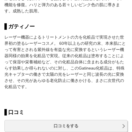
機能を修復。ハリと弾力のある若々しいピンク色の肌に導きま
す。成熟した肌用。
ガティノー
レーザー機器によるトリートメントの力を化粧品で実現させた世
界初の塗るレーザーコスメ。 60年以上もの研究の末、本来肌にと
って有害とされる紫外線を有益な光に変換するというレーザー機
器同様の効果を化粧品で実現。従来の化粧品は塗布することによ
って保湿や栄養補給など、その化粧品自体に含まれる成分がもた
らす効果しか得られないのに対し、このGatineau化粧品は、特殊
光キャプターの働きで太陽の光をレーザーと同じ波長の光に変換
させ、その光があらゆる老化防止に働きかける、まさに次世代の
化粧品です。
口コミ
口コミをする