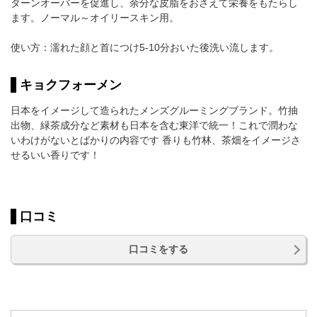
ターンオーバーを促進し、余分な皮脂をおさえて栄養をもたらし
ます。ノーマル～オイリースキン用。
使い方：濡れた顔と首につけ5-10分おいた後洗い流します。
キョクフォーメン
日本をイメージして造られたメンズグルーミングブランド。竹抽
出物、緑茶成分など素材も日本を含む東洋で統一！これで潤わな
いわけがないとばかりの内容です 香りも竹林、茶畑をイメージさ
せるいい香りです！
口コミ
口コミをする