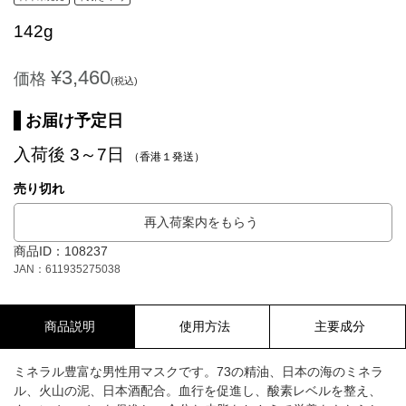
142g
¥3,460
価格
(税込)
お届け予定日
入荷後 3～7日
（香港１発送）
売り切れ
再入荷案内をもらう
商品ID：108237
JAN：611935275038
商品説明
使用方法
主要成分
ミネラル豊富な男性用マスクです。73の精油、日本の海のミネラ
ル、火山の泥、日本酒配合。血行を促進し、酸素レベルを整え、