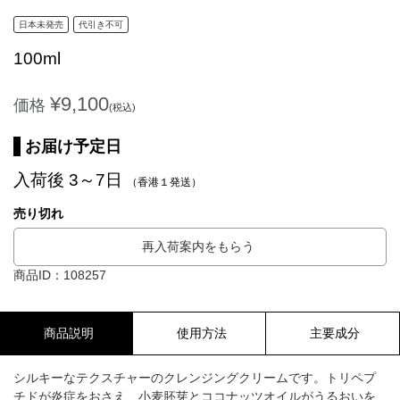
日本未発売
代引き不可
100ml
¥9,100
価格
(税込)
お届け予定日
入荷後 3～7日
（香港１発送）
売り切れ
再入荷案内をもらう
商品ID：108257
商品説明
使用方法
主要成分
シルキーなテクスチャーのクレンジングクリームです。トリペプ
チドが炎症をおさえ、小麦胚芽とココナッツオイルがうるおいを