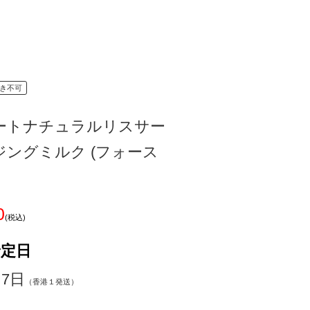
き不可
ートナチュラルリスサー
ジングミルク (フォース
0
(税込)
予定日
～7日
（香港１発送）