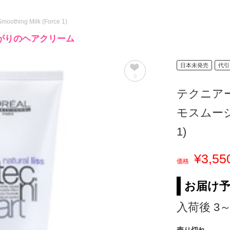
Smoothing Milk (Force 1)
がりのヘアクリーム
日本未発売
代引
0
テクニア
モスムー
1)
¥3,55
価格
お届け
入荷後 3