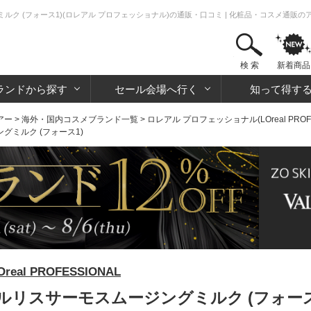
ク (フォース1)(ロレアル プロフェッショナル)の通販・口コミ | 化粧品・コスメ通販
検 索
新着商品
ランドから探す
セール会場へ行く
知って得す
アー
>
海外・国内コスメブランド一覧
>
ロレアル プロフェッショナル(LOreal PROFE
ミルク (フォース1)
al PROFESSIONAL
リスサーモスムージングミルク (フォース1