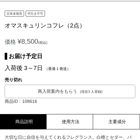
日本未発売
代引き不可
オマスキュリンコフレ（2点）
¥8,500
価格
(税込)
お届け予定日
入荷後 3～7日
（香港１発送）
売り切れ
再入荷案内をもらう
(現在3 人登録)
商品ID：108616
商品説明
使用方法
主要成分
大切な日に自信を与えてくれるフレグランス。白檀とセダー、バ