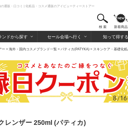
カ)の通販・口コミ | 化粧品・コスメ通販のアイビューティーストアー
検 索
新着商品
ランドから探す
セール会場へ行く
知って得す
アー
>
海外・国内コスメブランド一覧
>
パティカ(PATYKA)
>
スキンケア・基礎化粧
ンザー 250ml (パティカ)