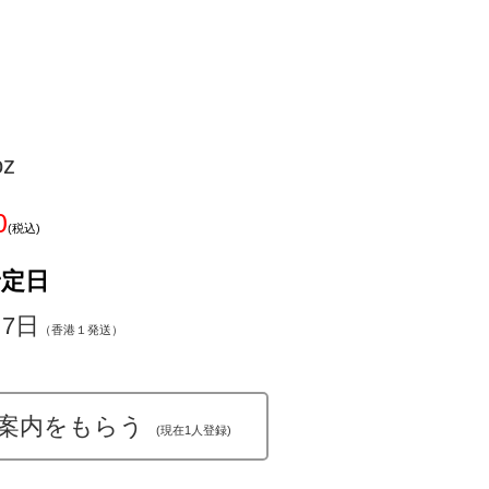
oz
0
(税込)
予定日
～7日
（香港１発送）
案内をもらう
(現在1人登録)