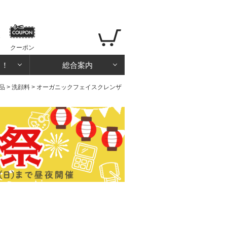
クーポン
る！
総合案内
品
>
洗顔料
> オーガニックフェイスクレンザ