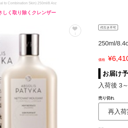
al to Combination Skin) 250ml/8.4oz
さしく取り除くクレンザー
代引き不可
1
250ml/8.4
¥6,41
価格
お届け
入荷後 3
売り切れ
再入荷