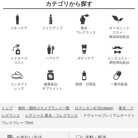
カテゴリから探す
スキンケア
メイクアップ
香水・
オーガニック
フレグランス
コスメ・
無添加化粧品
ドクターズ
ヘアケア
ボディケア
メンズコスメ・
コスメ
男性用化粧品
コンタクト
健康食品・
雑貨・日用品
一般市販薬
レンズ
サプリメント
トップ
海外・国内コスメブランド一覧
ロクシタン(L'Occitane)
香水・フ
レグランス
レディース 香水・フレグランス
テヴェールプレミアムオードト
ワレスプレー 75ml
お支払い方法
送料・配送