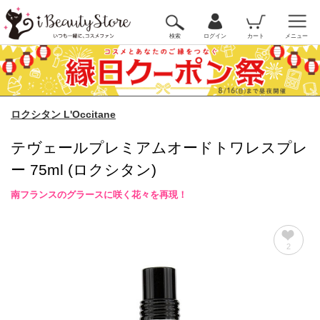
検索
ログイン
カート
メニュー
ロクシタン L'Occitane
テヴェールプレミアムオードトワレスプレ
ー 75ml (ロクシタン)
南フランスのグラースに咲く花々を再現！
2