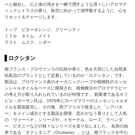
ーと融合し、心と体の渇きを一瞬で潤すような清々しいアロマテ
ィックシトラスの香り。秋空に向かって深呼吸するように、心を
リセット＆チャージします。
トップ ビターオレンジ、グリーンティ
ミドル タイム、メイト
ラスト ムスク、シダー
ロクシタン
南フランス・プロヴァンスの伝統や香り、色を大切にした自然派
化粧品のブランドとして定着しているのが「ロクシタン」です。
製品は、プロヴァンス産のオーガニックハーブや植物性のエッセ
ンシャルオイルをベースに開発され、植物療法やアロマテラピー
の考え方が取り入れられているのが特徴です。 創業者であるオリ
ビエ・ボーサン氏は、1976年にローズマリーのエッセンシャルオ
イルを製造販売し、その後、西アフリカで発見した「シアバタ
ー」をメイン成分とする製品を開発、恋がかなう香りとして人気
の「ヴァーベナ」シリーズや、イモーテル、ローズ、ラベンダ
ー、ピオニーなどの様々なシリーズを送り出しました。 名前の由
来である「オクシタニア（Occitania）」とは、南フランスを中心