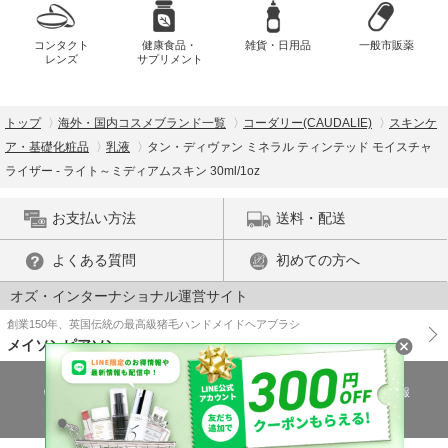
コンタクト
健康食品・
雑貨・日用品
一般市販薬
レンズ
サプリメント
トップ
海外・国内コスメブランド一覧
コーダリー(CAUDALIE)
スキンケ
ア・基礎化粧品
乳液
タン・ディヴァン ミネラル ティンテッド モイスチャ
ライザー - ライト～ミディアムスキン 30ml/1oz
お支払い方法
送料・配送
よくある質問
初めての方へ
オズ・インターナショナル運営サイト
創業150年、英国伝統の最高級猪毛ハンドメイドヘアブラシ
メイソンピアソン
特商法に基づく表示
プライバシーポリシー
医薬品販売許可証の情報
ご利用規約
PC版で表示