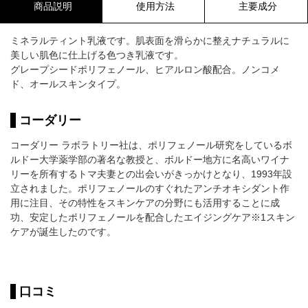
商品説明
使用方法
主要成分
ミネラルティント乳液です。肌表面を滑らかに整えナチュラルに
美しい肌色に仕上げる色つき乳液です。
グレープシードポリフェノール、ヒアルロン酸配合。ノンコメ
ド、オールスキンタイプ。
コーダリー
コーダリー ラボラトリー社は、ポリフェノール研究をしているボ
ルドー大学薬学部の著名な教授と、ボルドー地方に名高いワイナ
リーを所有するトマ夫妻との出会いがきっかけとなり、1993年設
立されました。ポリフェノールのすぐれたアンチオキシダント作
用に注目、その特性をスキンケアの分野にも活用することに成
功、安定したポリフェノールを配合したエイジングケア※1スキン
ケアが誕生したのです。
口コミ