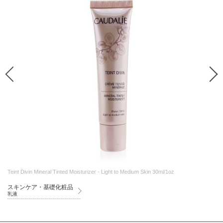
Teint Divin Mineral Tinted Moisturizer - Light to Medium Skin 30ml/1oz
スキンケア・基礎化粧品
乳液