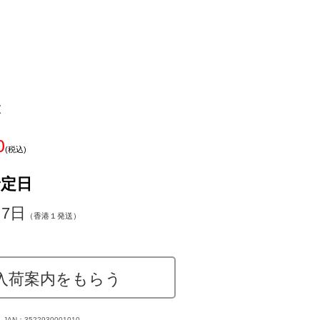
z
0
(税込)
予定日
～7日
（香港１発送）
入荷案内をもらう
JAN：3522930001010