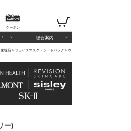
クーポン
る！
総合案内
礎化粧品
>
フェイスマスク・シートパック
> ヴ
リー)