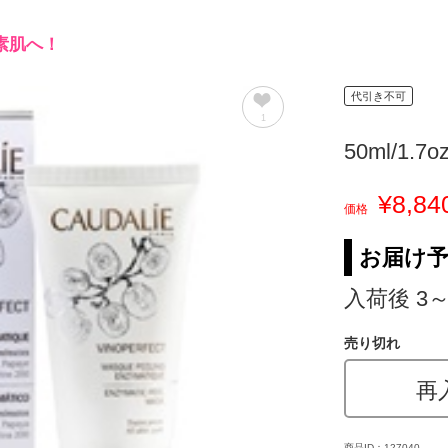
素肌へ！
代引き不可
1
50ml/1.7o
¥8,84
価格
お届け
入荷後 3
売り切れ
再
商品ID：127040