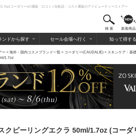
/1.7oz(コーダリー)の通販・口コミ | 化粧品・コスメ通販のアイビューティーストアー
検 索
新着商品
ランドから探す
セール会場へ行く
知って得す
アー
>
海外・国内コスメブランド一覧
>
コーダリー(CAUDALIE)
>
スキンケア・基
1.7oz
ピーリングエクラ 50ml/1.7oz (コーダ