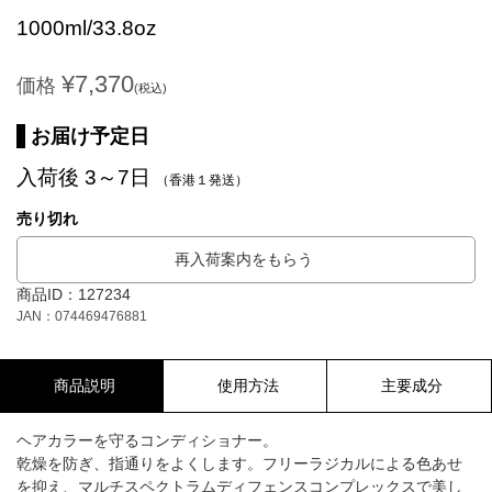
1000ml/33.8oz
¥7,370
価格
(税込)
お届け予定日
入荷後 3～7日
（香港１発送）
売り切れ
再入荷案内をもらう
商品ID：127234
JAN：074469476881
商品説明
使用方法
主要成分
ヘアカラーを守るコンディショナー。
乾燥を防ぎ、指通りをよくします。フリーラジカルによる色あせ
を抑え、マルチスペクトラムディフェンスコンプレックスで美し