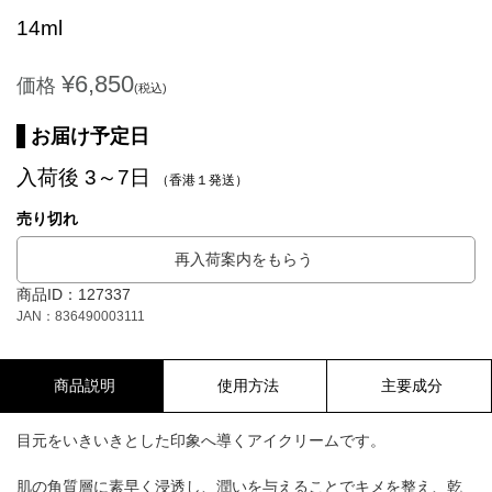
14ml
¥6,850
価格
(税込)
お届け予定日
入荷後 3～7日
（香港１発送）
売り切れ
再入荷案内をもらう
商品ID：127337
JAN：836490003111
商品説明
使用方法
主要成分
目元をいきいきとした印象へ導くアイクリームです。
肌の角質層に素早く浸透し、潤いを与えることでキメを整え、乾