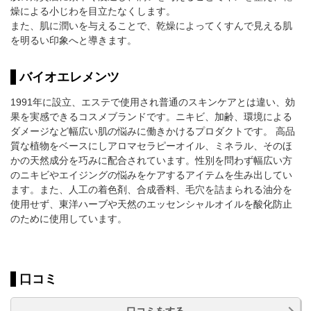
燥による小じわを目立たなくします。
また、肌に潤いを与えることで、乾燥によってくすんで見える肌
を明るい印象へと導きます。
バイオエレメンツ
1991年に設立、エステで使用され普通のスキンケアとは違い、効
果を実感できるコスメブランドです。ニキビ、加齢、環境による
ダメージなど幅広い肌の悩みに働きかけるプロダクトです。 高品
質な植物をベースにしアロマセラピーオイル、ミネラル、そのほ
かの天然成分を巧みに配合されています。性別を問わず幅広い方
のニキビやエイジングの悩みをケアするアイテムを生み出してい
ます。また、人工の着色剤、合成香料、毛穴を詰まられる油分を
使用せず、東洋ハーブや天然のエッセンシャルオイルを酸化防止
のために使用しています。
口コミ