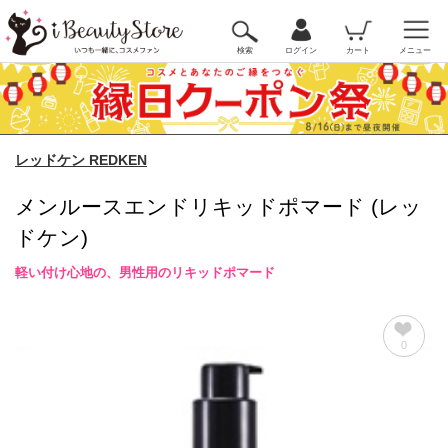
検索
ログイン
カート
メニュー
レッドケン REDKEN
メンルースエンドリキッドポマード (レッ
ドケン)
軽い付け心地の、男性用のリキッドポマード
0