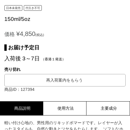
日本未発売
代引き不可
150ml/5oz
¥4,850
価格
(税込)
お届け予定日
入荷後 3～7日
（香港１発送）
売り切れ
再入荷案内をもらう
商品ID：127394
商品説明
使用方法
主要成分
軽い付け心地の、男性用のリキッドポマードです。レイヤーが入
ったスタイルも、自然な動きとツヤをもたらします。 ソフトなホ