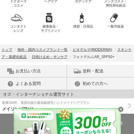
ドクターズ
ヘアケア
ボディケア
メンズコスメ・
コスメ
男性用化粧品
コンタクト
健康食品・
雑貨・日用品
一般市販薬
レンズ
サプリメント
トップ
海外・国内コスメブランド一覧
ビオデルマ(BIODERMA)
スキンケ
ア・基礎化粧品
日焼け止め・サンケア
フォトデルムAR_SPF50+
お支払い方法
送料・配送
よくある質問
初めての方へ
オズ・インターナショナル運営サイト
創業150年、英国伝統の最高級猪毛ハンドメイドヘアブラシ
メイソンピアソン
特商法に基づく表示
プライバシーポリシー
医薬品販売許可証の情報
ご利用規約
PC版で表示