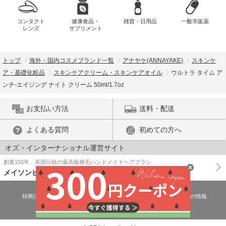
コンタクト
健康食品・
雑貨・日用品
一般市販薬
レンズ
サプリメント
トップ
海外・国内コスメブランド一覧
アナヤケ(ANNAYAKE)
スキンケ
ア・基礎化粧品
スキンケアクリーム・スキンケアオイル
ウルトラ タイム ア
ンチ-エイジング ナイト クリーム 50ml/1.7oz
お支払い方法
送料・配送
よくある質問
初めての方へ
オズ・インターナショナル運営サイト
創業150年、英国伝統の最高級猪毛ハンドメイドヘアブラシ
メイソンピアソン
特商法に基づく表示
プライバシーポリシー
医薬品販売許可証の情報
ご利用規約
PC版で表示