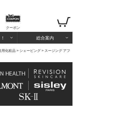
クーポン
る！
総合案内
性用化粧品
>
シェービング
> スージング アフ