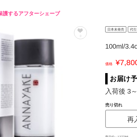
保護するアフターシェーブ
日本未発売
代引
0
100ml/3.4
¥7,80
価格
お届け
入荷後 3
売り切れ
再
商品ID：127786