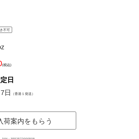
き不可
oz
0
(税込)
予定日
～7日
（香港１発送）
入荷案内をもらう
JAN：3552572000508