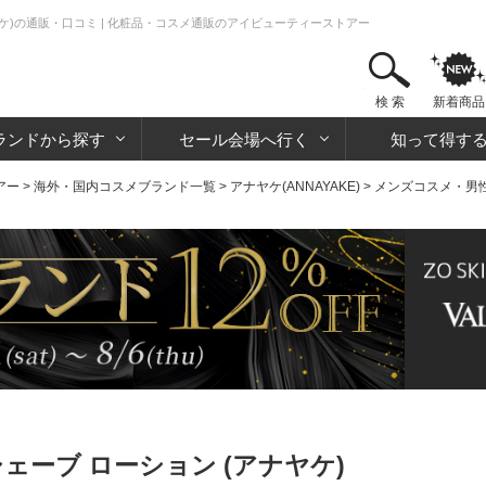
ヤケ)の通販・口コミ | 化粧品・コスメ通販のアイビューティーストアー
検 索
新着商品
ランドから探す
セール会場へ行く
知って得す
アー
>
海外・国内コスメブランド一覧
>
アナヤケ(ANNAYAKE)
>
メンズコスメ・男
ェーブ ローション (アナヤケ)