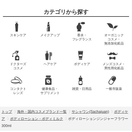
カテゴリから探す
スキンケア
メイクアップ
香水・
オーガニック
フレグランス
コスメ・
無添加化粧品
ドクターズ
ヘアケア
ボディケア
メンズコスメ・
コスメ
男性用化粧品
コンタクト
健康食品・
雑貨・日用品
一般市販薬
レンズ
サプリメント
トップ
海外・国内コスメブランド一覧
サシャワン(Sachajuan)
ボディケ
ア
ボディローション・ボディミルク
ボディローションジンジャーフラワー
300ml