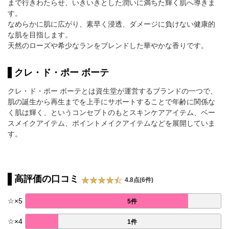
まで行きわたらせ、いきいきとした潤いに満ちた輝く肌へ導きま
す。
なめらかに肌に広がり、素早く浸透、ダメージに負けない健康的
な肌を目指します。
天然のローズや希少なランをブレンドした華やかな香りです。
クレ・ド・ポー ボーテ
クレ・ド・ポー ボーテとは資生堂が運営するブランドの一つで、
肌の誕生から再生までを上手にサポートすることで年齢に関係な
く肌は輝く、というコンセプトのもとスキンケアアイテム、ベー
スメイクアイテム、ポイントメイクアイテムなどを展開していま
す。
高評価の口コミ
4.8点(6件)
☆
×
5
5件
☆
×
4
1件