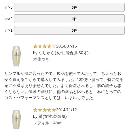
☆
×
3
0件
☆
×
2
0件
☆
×
1
0件
2014/07/15
by なしゅら(女性,混合肌,30才)
本体つき
サンプルが肌に合ったので、現品を使ってみたくて、ちょっとお
安く買えるこちらで購入してみました。1本使い切って、特に使用
感に不満はありませんでした。よく保湿されるし、肌の調子も悪
くならない。値段の割りに、他の商品と比べると、私にとっての
コストパフォーマンスとしては、いまいちでした。
2014/11/12
by 紬(女性,乾燥肌)
レフィル 40ml