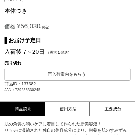
本体つき
¥56,030
価格
(税込)
お届け予定日
入荷後 7～20日
（香港１発送）
売り切れ
再入荷案内をもらう
商品ID：137682
JAN：729238330245
商品説明
使用方法
主要成分
肌の角質の潤いケアに着目して作られた新美容液！
リッチに濃縮された独自の美容成分により、栄養を肌のすみずみ