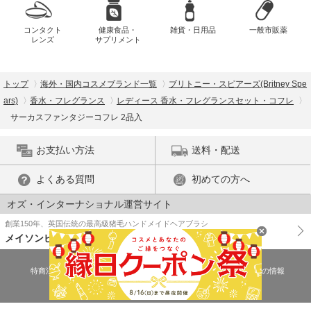
コンタクト
健康食品・
雑貨・日用品
一般市販薬
レンズ
サプリメント
トップ
海外・国内コスメブランド一覧
ブリトニー・スピアーズ(Britney Spe
ars)
香水・フレグランス
レディース 香水・フレグランスセット・コフレ
サーカスファンタジーコフレ 2品入
お支払い方法
送料・配送
よくある質問
初めての方へ
オズ・インターナショナル運営サイト
創業150年、英国伝統の最高級猪毛ハンドメイドヘアブラシ
メイソンピアソン
特商法に基づく表示
プライバシーポリシー
医薬品販売許可証の情報
ご利用規約
PC版で表示