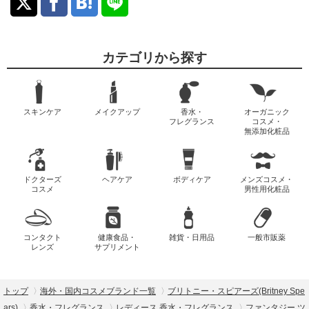
カテゴリから探す
スキンケア
メイクアップ
香水・
オーガニック
フレグランス
コスメ・
無添加化粧品
ドクターズ
ヘアケア
ボディケア
メンズコスメ・
コスメ
男性用化粧品
コンタクト
健康食品・
雑貨・日用品
一般市販薬
レンズ
サプリメント
トップ
海外・国内コスメブランド一覧
ブリトニー・スピアーズ(Britney Spe
ars)
香水・フレグランス
レディース 香水・フレグランス
ファンタジー ツ