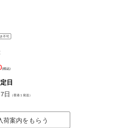
き不可
z
0
(税込)
予定日
～7日
（香港１発送）
入荷案内をもらう