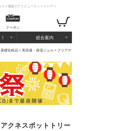
・コスメ通販のアイビューティーストアー
クーポン
る！
総合案内
・基礎化粧品
>
美容液・保湿ジェル
> クリアデ
ドアクネスポットトリー