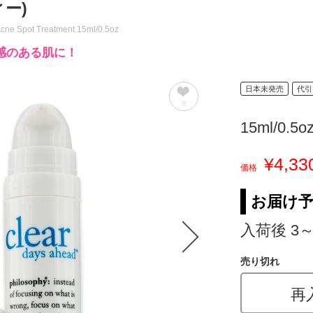
ー)
 Acne Spot Treatment 15ml/0.5oz
感のある肌に！
日本未発売
代引
0
15ml/0.5o
¥4,33
価格
お届け
入荷後 3
売り切れ
再