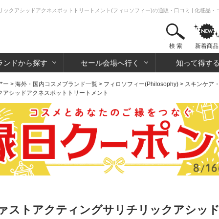
ックアシッドアクネスポットトリートメント(フィロソフィー)の通販・口コミ | 化粧品
検 索
新着商品
ランドから探す
セール会場へ行く
知って得す
アー
>
海外・国内コスメブランド一覧
>
フィロソフィー(Philosophy)
>
スキンケア
クアシッドアクネスポットトリートメント
ァストアクティングサリチリックアシッ