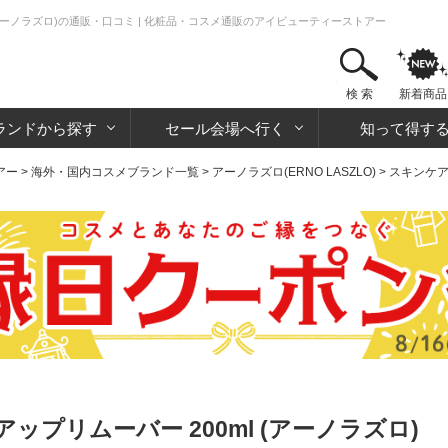
(アーノラズロ)の通販・口コミ | 化粧品・コスメ通販のアイビューティーストアー
検 索
新着商品
ランドから探す
セール会場へ行く
知って得す
アー
>
海外・国内コスメブランド一覧
>
アーノラズロ(ERNO LASZLO)
>
スキンケ
プリムーバー 200ml (アーノラズロ)