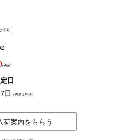
き不可
oz
0
(税込)
予定日
～7日
（香港１発送）
入荷案内をもらう
JAN：719346999250