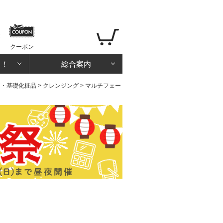
クーポン
る！
総合案内
ア・基礎化粧品
>
クレンジング
> マルチフェー