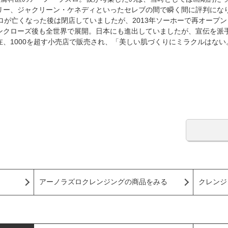
リー、ジャクリーン・ケネディといったセレブの間で瞬く間に評判にな
ロが亡くなった後は閉店していましたが、2013年ソーホーで再オープ
ンクローズ後も全世界で展開。日本にも進出していましたが、宣伝を派
、1000を超す小売店で販売され、「美しい肌づくりにミラクルはな
アーノラズロクレンジングの商品をみる
クレンジ