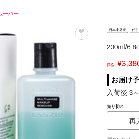
ムーバー
日本未発売
代引
0
200ml/6.8
¥3,38
価格
お届け
入荷後 3
売り切れ
再
商品ID：129737