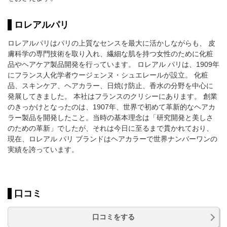
ロレアルパリ
ロレアルパリはパリの上質なセンスを最大に活かしながらも、 皮
膚科学の専門技術を取り入れ、繊細な肌を持つ女性のために化粧
品やヘアケア製品開発を行っています。 ロレアル パリは、1909年
にフランス人化学者ウージェンヌ・シュエレールが設立。 化粧
品、スキンケア、ヘアカラー、日焼け防止、香水の分野を中心に
発展してきました。 本社はフランスのクリシーにあります。 創業
のきっかけとなったのは、1907年、世界で初めて革新的なヘアカ
ラー製品を開発したこと。当時の基本理念は「研究開発と美しさ
のための革新」でしたが、それは今日に至るまで貫かれており、
現在、ロレアル パリ ブランドはヘアカラーで世界ナンバーワンの
実績を誇っています。
口コミ
口コミをする