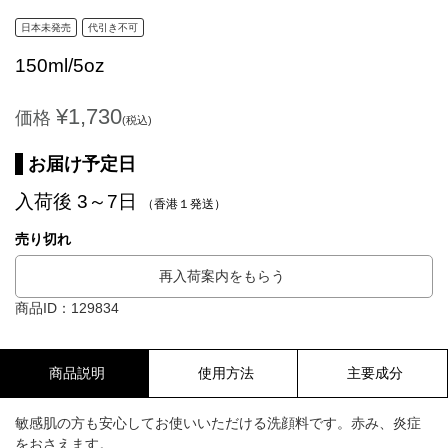
日本未発売
代引き不可
150ml/5oz
¥1,730
価格
(税込)
お届け予定日
入荷後 3～7日
（香港１発送）
売り切れ
再入荷案内をもらう
商品ID：129834
商品説明
使用方法
主要成分
敏感肌の方も安心してお使いいただける洗顔料です。赤み、炎症
をおさえます。