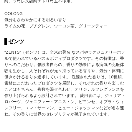
酸、ラウレス硫酸ナトリウム不使用。
OOLONG
気分をさわやかにする明るい香り
ライムの花、プチグレン、ウーロン茶、グリーンティー
ゼンツ
“ZENTS”（ゼンツ）は、全米の著名 なスパやラグジュアリーホテ
ルで使われているバス＆ボディプロダクツです。その特徴は、香
りへのこだわり。創設者自らの、香りの効果による病気の克服体
験を生かし、人それぞれが元々持っている香りや、気分・体調に
働きかける香りを追求しています。 洗練された香りは、10種類。
素材にこだわったプロダクツを展開し、それぞれの香りを楽しむ
ことはもちろん、複数を混ぜ合わせ、オリジナルフレグランスを
作り上げられるよう設計されています。 愛用者には、ジュリア・
ロバーツ、ジェニファー・アニストン、ビヨンセ、オプラ・ウィ
ンフリー、ユマ・サーマン、ヒュー・ジャックマンなどが名を連
ね、その香りに世界のセレブリティが魅了されています。