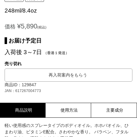
248ml/8.4oz
¥5,890
価格
(税込)
お届け予定日
入荷後 3～7日
（香港１発送）
売り切れ
再入荷案内をもらう
商品ID：129847
JAN：617267004773
商品説明
使用方法
主要成分
軽い使用感のスプレータイプのボディオイル。ホホバオイル、ひ
まわり油、ビタミンE配合。さわやかな香り。 パラベン、フタル