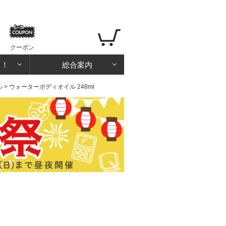
クーポン
る！
総合案内
ル
> ウォーターボディオイル 248ml