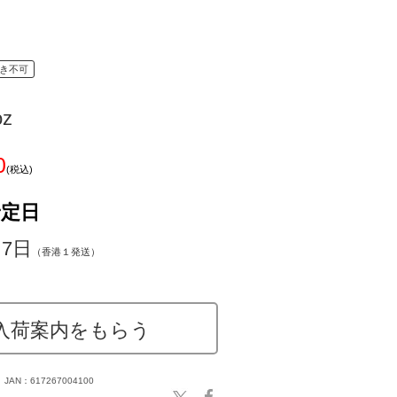
き不可
oz
0
(税込)
予定日
～7日
（香港１発送）
入荷案内をもらう
JAN：617267004100