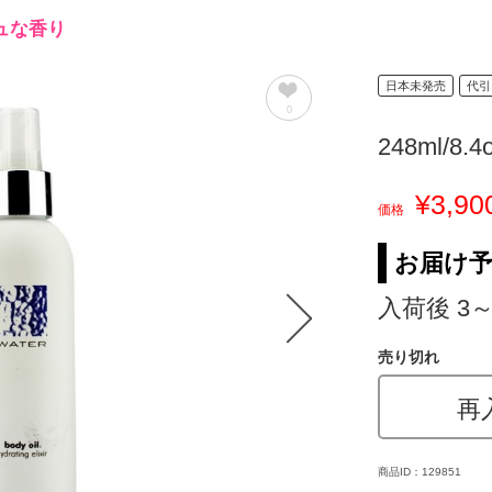
ュな香り
日本未発売
代引
0
248ml/8.4
¥3,90
価格
お届け
入荷後 3
売り切れ
再
商品ID：129851