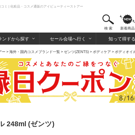
・口コミ | 化粧品・コスメ通販のアイビューティーストアー
検 索
新着商品
ランドから探す
セール会場へ行く
知って得す
アー
>
海外・国内コスメブランド一覧
>
ゼンツ(ZENTS)
>
ボディケア
>
ボディオイ
48ml (ゼンツ)