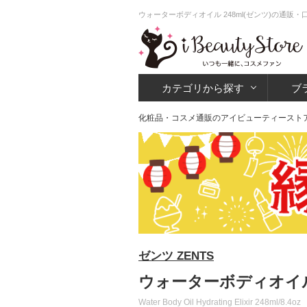
ウォーターボディオイル 248ml(ゼンツ)の通販
カテゴリから探す
ブ
化粧品・コスメ通販のアイビューティースト
ゼンツ ZENTS
ウォーターボディオイル 2
Water Body Oil Hydrating Elixir 248ml/8.4oz