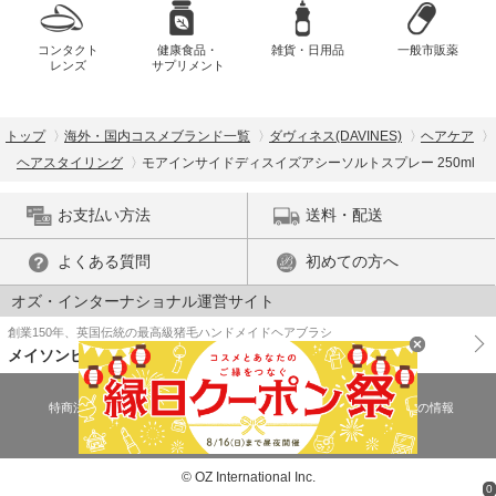
コンタクト
健康食品・
雑貨・日用品
一般市販薬
レンズ
サプリメント
トップ
海外・国内コスメブランド一覧
ダヴィネス(DAVINES)
ヘアケア
ヘアスタイリング
モアインサイドディスイズアシーソルトスプレー 250ml
お支払い方法
送料・配送
よくある質問
初めての方へ
オズ・インターナショナル運営サイト
創業150年、英国伝統の最高級猪毛ハンドメイドヘアブラシ
メイソンピアソン
特商法に基づく表示
プライバシーポリシー
医薬品販売許可証の情報
ご利用規約
PC版で表示
© OZ International Inc.
0