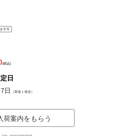
き不可
0
(税込)
予定日
～7日
（香港１発送）
入荷案内をもらう
JAN：604079097826