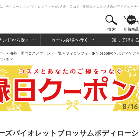
ボディローション(フィロソフィー)の通販・口コミ | 化粧品・コスメ通販のアイビューテ
検 索
新着商品
ランドから探す
セール会場へ行く
知って得す
アー
>
海外・国内コスメブランド一覧
>
フィロソフィー(Philosophy)
>
ボディケア
ーション
ーズバイオレットブロッサムボディローショ