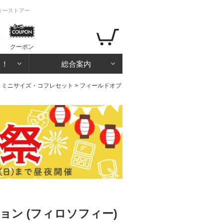
ィーストアー
クーポン
る！
総合案内
>
ミニサイズ・コフレセット
> フィールドオブ
ン (フィロソフィー)