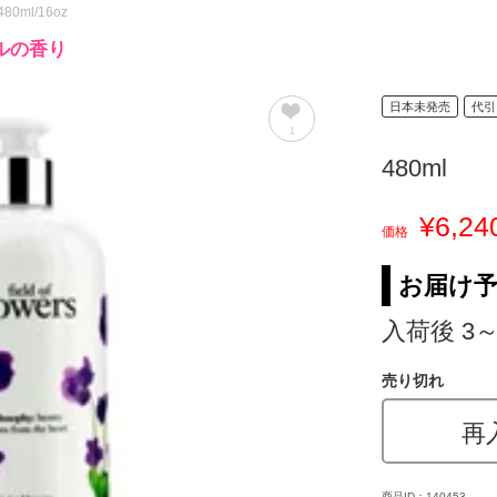
 480ml/16oz
ルの香り
日本未発売
代引
1
480ml
¥6,24
価格
お届け
入荷後 3
売り切れ
再
商品ID：140453