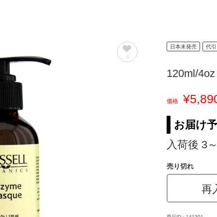
日本未発売
代引
0
120ml/4oz
¥5,89
価格
お届け
入荷後 3
売り切れ
再
商品ID：141301