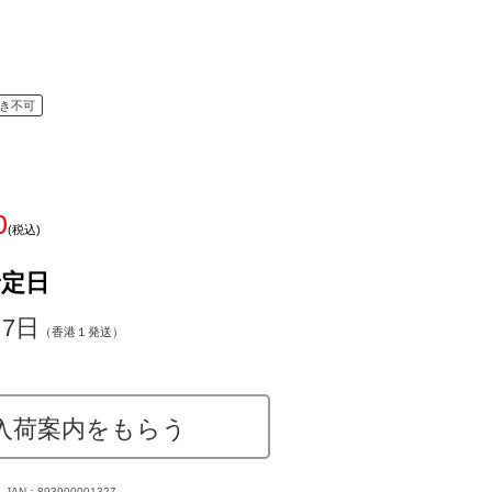
き不可
0
(税込)
予定日
～7日
（香港１発送）
入荷案内をもらう
JAN：893900001327