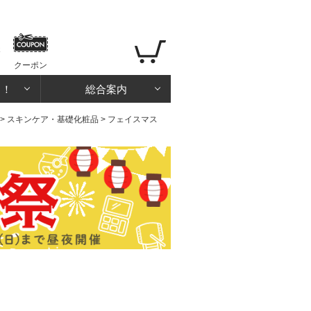
クーポン
る！
総合案内
>
スキンケア・基礎化粧品
>
フェイスマス