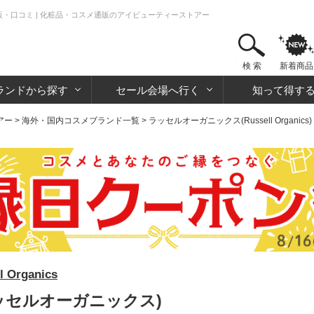
販・口コミ | 化粧品・コスメ通販のアイビューティーストアー
検 索
新着商品
ランドから探す
セール会場へ行く
知って得す
アー
>
海外・国内コスメブランド一覧
>
ラッセルオーガニックス(Russell Organics)
rganics
ッセルオーガニックス)