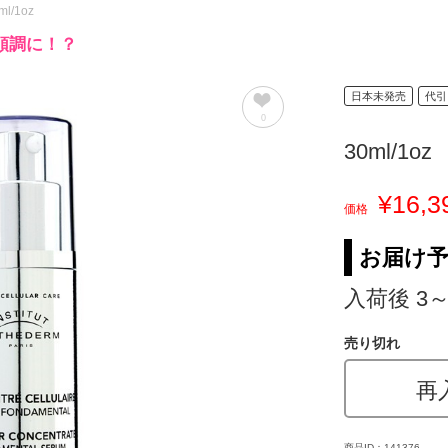
ml/1oz
順調に！？
日本未発売
代引
0
30ml/1oz
¥16,3
価格
お届け
入荷後 3
売り切れ
再
商品ID：141376