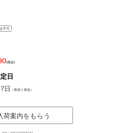
き不可
90
(税込)
予定日
～7日
（香港１発送）
入荷案内をもらう
JAN：3461020008167