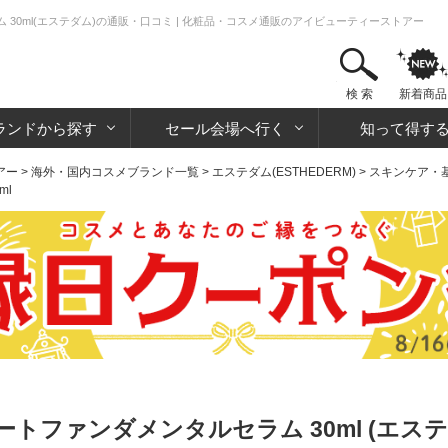
30ml(エステダム)の通販・口コミ | 化粧品・コスメ通販のアイビューティーストアー
検 索
新着商品
ランドから探す
セール会場へ行く
知って得す
アー
>
海外・国内コスメブランド一覧
>
エステダム(ESTHEDERM)
>
スキンケア・
ml
トファンダメンタルセラム 30ml (エステ