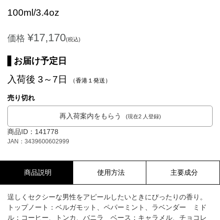
100ml/3.4oz
¥17,170
価格
(税込)
お届け予定日
入荷後 3～7日
（香港１発送）
売り切れ
再入荷案内をもらう
(現在2 人登録)
商品ID：141778
JAN：3439600602999
商品説明
使用方法
主要成分
逞しくセクシーな男性をアピールしたいときにぴったりの香り。
トップノート：ベルガモット、ペパーミント、ラベンダー ミド
ル：コーヒー、トンカ、バニラ ベース：キャラメル、チョコレ