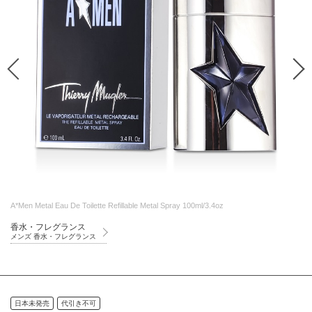
A*Men Metal Eau De Toilette Refillable Metal Spray 100ml/3.4oz
香水・フレグランス
メンズ 香水・フレグランス
日本未発売
代引き不可