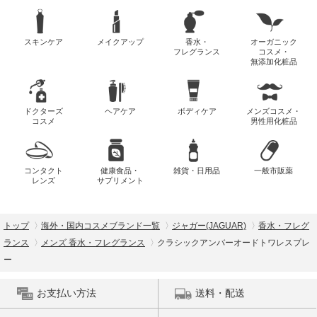
スキンケア
メイクアップ
香水・
オーガニック
フレグランス
コスメ・
無添加化粧品
ドクターズ
ヘアケア
ボディケア
メンズコスメ・
コスメ
男性用化粧品
コンタクト
健康食品・
雑貨・日用品
一般市販薬
レンズ
サプリメント
トップ
海外・国内コスメブランド一覧
ジャガー(JAGUAR)
香水・フレグ
ランス
メンズ 香水・フレグランス
クラシックアンバーオードトワレスプレ
ー
お支払い方法
送料・配送